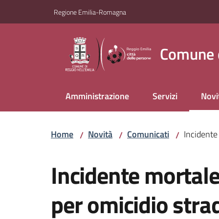
Vai al contenuto
Vai alla navigazione
Vai al footer
Regione Emilia-Romagna
Comune d
Amministrazione
Servizi
Novi
Menu
Home
Novità
Comunicati
Incidente 
/
/
/
Salta al contenuto
Incidente mortale
per omicidio strad