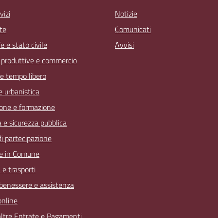
vizi
Notizie
te
Comunicati
 e stato civile
Avvisi
à produttive e commercio
 e tempo libero
 e urbanistica
one e formazione
a e sicurezza pubblica
 di partecipazione
e in Comune
 e trasporti
 benessere e assistenza
online
 altre Entrate e Pagamenti