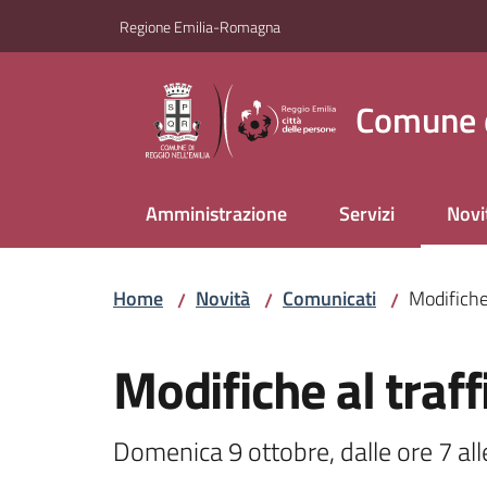
Vai al contenuto
Vai alla navigazione
Vai al footer
Regione Emilia-Romagna
Comune d
Amministrazione
Servizi
Novi
Menu
Home
Novità
Comunicati
Modifiche 
/
/
/
Salta al contenuto
Modifiche al traff
Domenica 9 ottobre, dalle ore 7 all