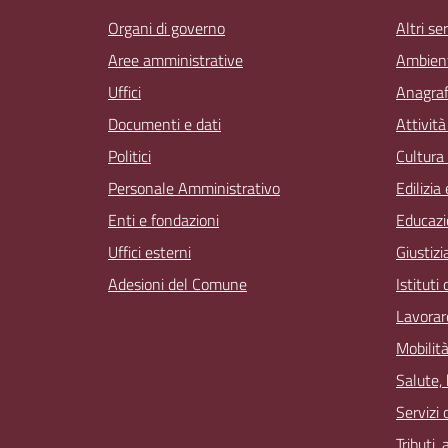
Organi di governo
Altri ser
Aree amministrative
Ambien
Uffici
Anagrafe
Documenti e dati
Attivit
Politici
Cultura
Personale Amministrativo
Edilizia
Enti e fondazioni
Educazi
Uffici esterni
Giustizi
Adesioni del Comune
Istituti
Lavorar
Mobilità
Salute,
Servizi 
Tributi,