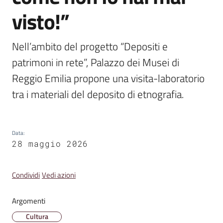
Emilia
visto!”
Nell’ambito del progetto “Depositi e 
patrimoni in rete”, Palazzo dei Musei di 
Tutti
Reggio Emilia propone una visita-laboratorio 
gli
argomenti
tra i materiali del deposito di etnografia.
T
u
Data
:
r
28 maggio 2026
i
s
Condividi
Vedi azioni
m
o
Argomenti
Cultura
E