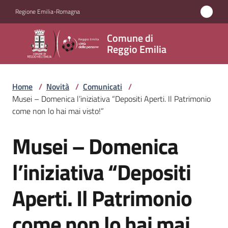
Vai al contenuto
Vai alla navigazione
Vai al footer
Regione Emilia-Romagna
Comune
Comune di
di
Reggio Emilia
Reggio
Emilia
Home
/
Novità
/
Comunicati
/
Musei – Domenica l’iniziativa “Depositi Aperti. Il Patrimonio
come non lo hai mai visto!”
Amministrazione
Musei – Domenica
Salta al contenuto
Servizi
l’iniziativa “Depositi
Novità
Aperti. Il Patrimonio
Menu selezionato
Vivere
come non lo hai mai
Reggio