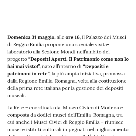
v
e
n
t
i
Contenuto
Domenica 31 maggio,
alle
ore 16,
il Palazzo dei Musei
di Reggio Emilia propone una speciale visita-
laboratorio alla Sezione Mondi nell’ambito del
progetto
“
Depositi Aperti. Il Patrimonio come non lo
Seguici
hai mai visto!”,
nato all’interno di
“Depositi e
su
patrimoni in rete”,
la più ampia iniziativa, promossa
dalla Regione Emilia-Romagna, volta alla costituzione
della prima rete italiana per la gestione dei depositi
museali.
La Rete – coordinata dal Museo Civico di Modena e
composta da dodici musei dell’Emilia-Romagna, tra
cui anche i Musei Civici di Reggio Emilia – riunisce
musei e istituti culturali impegnati nel miglioramento