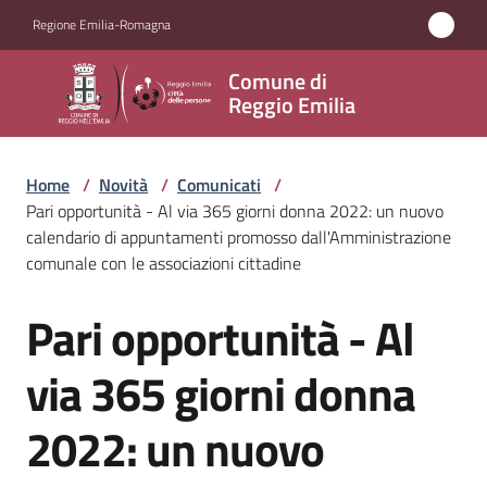
Vai al contenuto
Vai alla navigazione
Vai al footer
Regione Emilia-Romagna
Comune
Comune di
di
Reggio Emilia
Reggio
Emilia
Home
/
Novità
/
Comunicati
/
Pari opportunità - Al via 365 giorni donna 2022: un nuovo
calendario di appuntamenti promosso dall'Amministrazione
comunale con le associazioni cittadine
Amministrazione
Pari opportunità - Al
Salta al contenuto
Servizi
via 365 giorni donna
Novità
Menu selezionato
2022: un nuovo
Vivere
Reggio