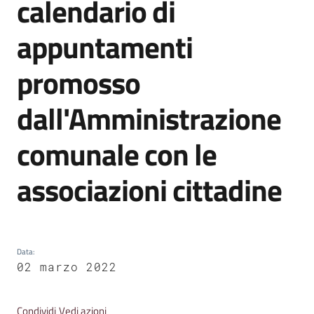
calendario di
Emilia
appuntamenti
promosso
Tutti
dall'Amministrazione
gli
argomenti
comunale con le
T
associazioni cittadine
u
r
i
s
m
Data
:
o
02 marzo 2022
E
Condividi
Vedi azioni