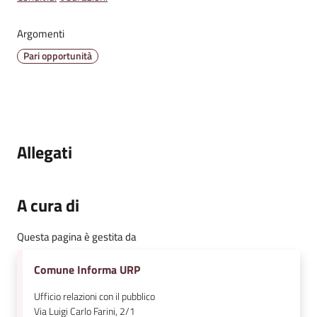
v
e
Argomenti
n
Pari opportunità
t
i
Seguici
Allegati
su
A cura di
Questa pagina è gestita da
Comune Informa URP
Ufficio relazioni con il pubblico
Via Luigi Carlo Farini, 2/1