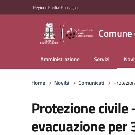
Vai al contenuto
Vai alla navigazione
Vai al footer
Regione Emilia-Romagna
Comune d
Amministrazione
Servizi
Novi
Menu
Home
Novità
Comunicati
Protezione
/
/
/
Salta al contenuto
Protezione civile 
evacuazione per 3