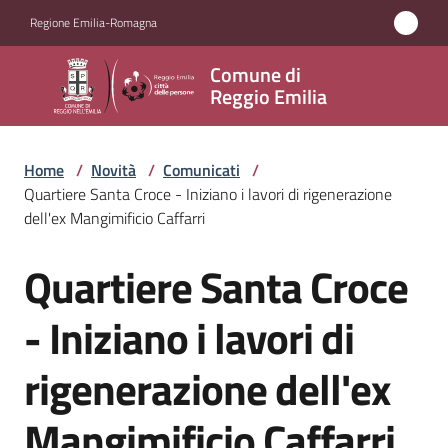
Vai al contenuto
Vai alla navigazione
Vai al footer
Regione Emilia-Romagna
Comune
Comune di
di
Reggio Emilia
Reggio
Emilia
Home
/
Novità
/
Comunicati
/
Quartiere Santa Croce - Iniziano i lavori di rigenerazione
dell'ex Mangimificio Caffarri
Amministrazione
Quartiere Santa Croce
Salta al contenuto
Servizi
- Iniziano i lavori di
Novità
rigenerazione dell'ex
Menu selezionato
Vivere
Mangimificio Caffarri
Reggio