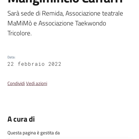
Emilia
Sarà sede di Remida, Associazione teatrale 
MaMiMò e Associazione Taekwondo 
Tricolore. 
Tutti
gli
argomenti
Data
:
22 febbraio 2022
T
u
Condividi
Vedi azioni
r
i
s
m
A cura di
o
Questa pagina è gestita da
E