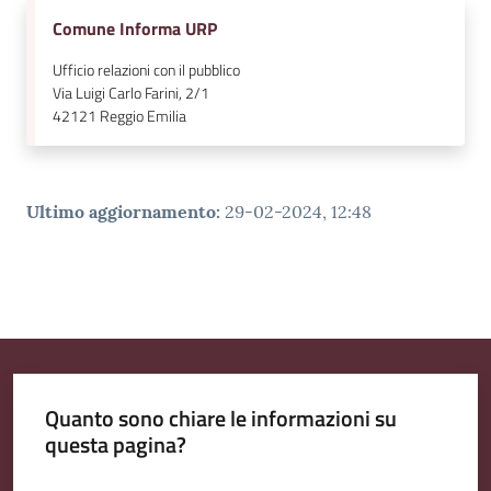
v
Comune Informa URP
e
n
Ufficio relazioni con il pubblico
Via Luigi Carlo Farini, 2/1
t
42121
Reggio Emilia
i
Ultimo aggiornamento
:
29-02-2024, 12:48
Seguici
su
Quanto sono chiare le informazioni su
questa pagina?
Valuta da 1 a 5 stelle