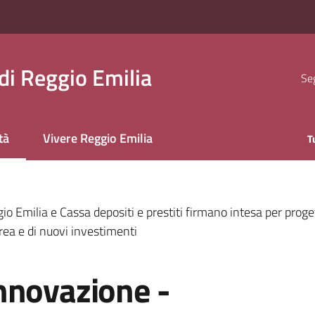
i Reggio Emilia
Seg
tà
Vivere Reggio Emilia
T
 selezionato
 Emilia e Cassa depositi e prestiti firmano intesa per proge
rea e di nuovi investimenti
nnovazione -