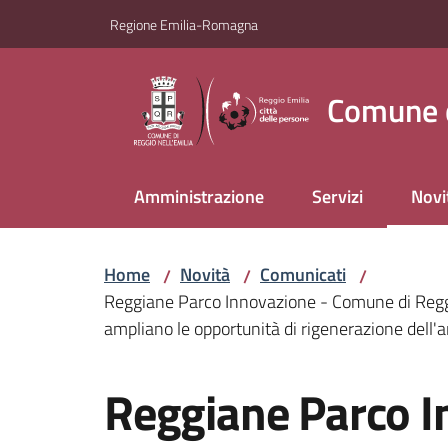
Vai al contenuto
Vai alla navigazione
Vai al footer
Regione Emilia-Romagna
Comune d
Amministrazione
Servizi
Novi
Menu
Home
Novità
Comunicati
/
/
/
Reggiane Parco Innovazione - Comune di Reggio
ampliano le opportunità di rigenerazione dell'a
Salta al contenuto
Reggiane Parco I