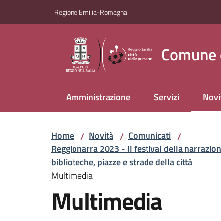
Vai al contenuto
Vai alla navigazione
Vai al footer
Regione Emilia-Romagna
Comune d
Amministrazione
Servizi
Novi
Menu
Home
Novità
Comunicati
/
/
/
Reggionarra 2023 - Il festival della narrazio
biblioteche, piazze e strade della città
Multimedia
Multimedia