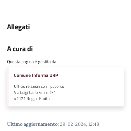
v
e
n
Allegati
t
i
A cura di
Seguici
Questa pagina è gestita da
su
Comune Informa URP
Ufficio relazioni con il pubblico
Via Luigi Carlo Farini, 2/1
42121
Reggio Emilia
Ultimo aggiornamento
:
29-02-2024, 12:48