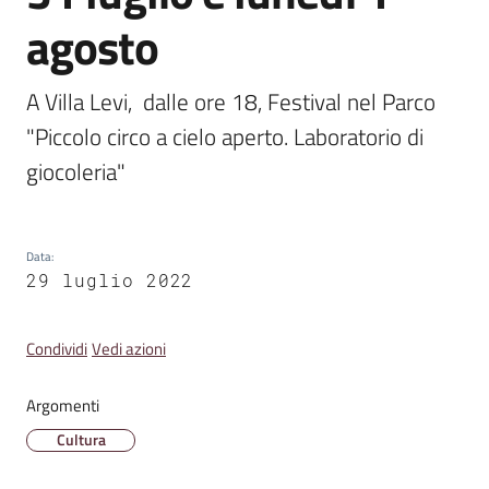
Emilia
agosto
A Villa Levi,  dalle ore 18, Festival nel Parco 
"Piccolo circo a cielo aperto. Laboratorio di 
Tutti
giocoleria"
gli
argomenti
T
Data
:
29 luglio 2022
u
r
i
Condividi
Vedi azioni
s
m
Argomenti
o
Cultura
E