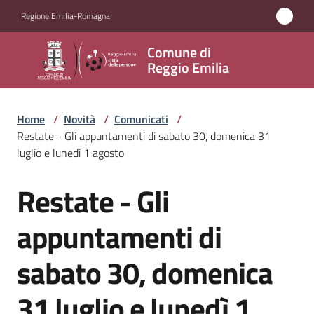
Vai al contenuto
Vai alla navigazione
Vai al footer
Regione Emilia-Romagna
Comune
Comune di
di
Reggio Emilia
Reggio
Emilia
Home
/
Novità
/
Comunicati
/
Restate - Gli appuntamenti di sabato 30, domenica 31
luglio e lunedì 1 agosto
Amministrazione
Restate - Gli
Salta al contenuto
Servizi
appuntamenti di
Novità
sabato 30, domenica
Menu selezionato
Vivere
31 luglio e lunedì 1
Reggio