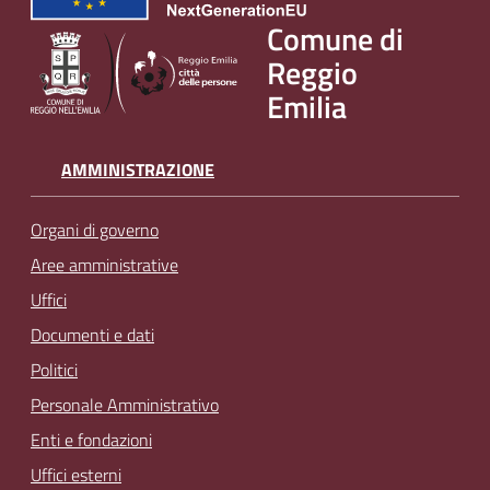
v
Comune di
e
Reggio
n
Emilia
t
i
AMMINISTRAZIONE
Seguici
Organi di governo
su
Aree amministrative
Uffici
Documenti e dati
Politici
Personale Amministrativo
Enti e fondazioni
Uffici esterni