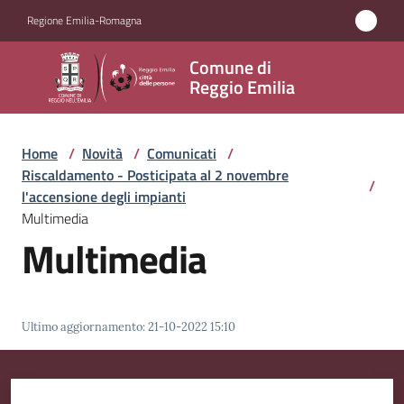
Vai al contenuto
Vai alla navigazione
Vai al footer
Regione Emilia-Romagna
Comune
Comune di
di
Reggio Emilia
Reggio
Emilia
Home
/
Novità
/
Comunicati
/
Riscaldamento - Posticipata al 2 novembre
/
l'accensione degli impianti
Multimedia
Amministrazione
Multimedia
Servizi
Novità
Ultimo aggiornamento
:
21-10-2022 15:10
Menu selezionato
Vivere
Reggio