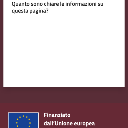
Quanto sono chiare le informazioni su
Emilia
questa pagina?
Valuta da 1 a 5 stelle
Tutti
gli
argomenti
T
u
r
i
s
m
o
E