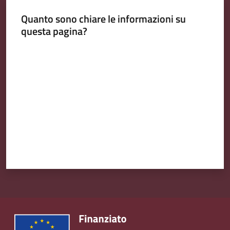
Emilia
Quanto sono chiare le informazioni su
questa pagina?
Valuta da 1 a 5 stelle
Tutti
gli
argomenti
T
u
r
i
s
m
o
E