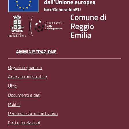
v
e
Comune di
n
Reggio
t
Emilia
i
AMMINISTRAZIONE
Seguici
su
Organi di governo
Aree amministrative
Uffici
Documenti e dati
Politici
Personale Amministrativo
Enti e fondazioni