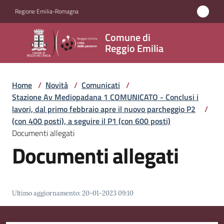
Vai al contenuto
Vai alla navigazione
Vai al footer
Regione Emilia-Romagna
Comune
Comune di
di
Reggio Emilia
Reggio
Emilia
Home
/
Novità
/
Comunicati
/
Stazione Av Mediopadana 1 COMUNICATO - Conclusi i
lavori, dal primo febbraio apre il nuovo parcheggio P2
/
(con 400 posti), a seguire il P1 (con 600 posti)
Amministrazione
Documenti allegati
Documenti allegati
Servizi
Novità
Menu selezionato
Ultimo aggiornamento
:
20-01-2023 09:10
Vivere
Reggio