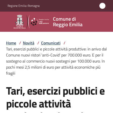
Vai al contenuto
Vai alla navigazione
Vai al footer
Regione Emilia-Romagna
Comune
Comune di
di
Reggio Emilia
Reggio
Emilia
Home
/
Novità
/
Comunicati
/
Tari, esercizi pubblici e piccole attività produttive: in arrivo dal
Comune nuovi ristori 'anti-Covid' per 700.000 euro. E per il
sostegno al commercio nuovi sostegni per 100.000 euro. In
Amministrazione
pochi mesi 2,5 milioni di euro per attività economiche più
fragili
Servizi
Tari, esercizi pubblici e
Salta al contenuto
Novità
Menu selezionato
piccole attività
Vivere
Reggio