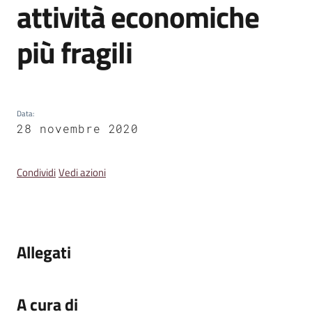
attività economiche
v
e
più fragili
n
t
i
Data
:
28 novembre 2020
Seguici
su
Condividi
Vedi azioni
Allegati
A cura di