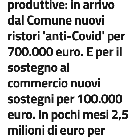
produttive: in arrivo
Emilia
dal Comune nuovi
ristori 'anti-Covid' per
Tutti
700.000 euro. E per il
gli
argomenti
sostegno al
T
commercio nuovi
u
r
sostegni per 100.000
i
s
euro. In pochi mesi 2,5
m
o
milioni di euro per
E