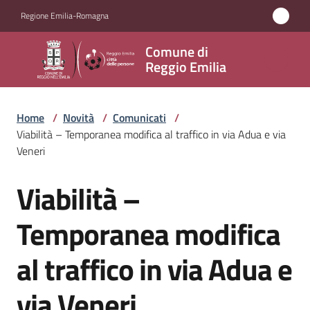
Vai al contenuto
Vai alla navigazione
Vai al footer
Regione Emilia-Romagna
Comune
Comune di
di
Reggio Emilia
Reggio
Emilia
Home
/
Novità
/
Comunicati
/
Viabilità – Temporanea modifica al traffico in via Adua e via
Veneri
Amministrazione
Viabilità –
Salta al contenuto
Servizi
Temporanea modifica
Novità
al traffico in via Adua e
Menu selezionato
Vivere
via Veneri
Reggio