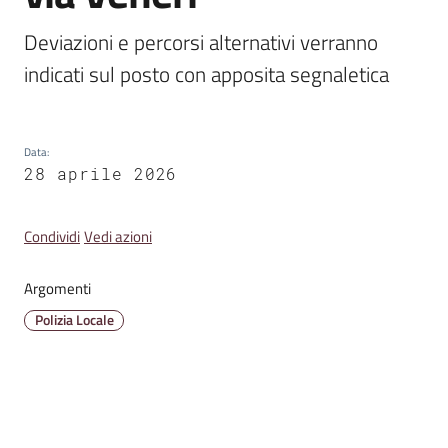
Emilia
Deviazioni e percorsi alternativi verranno 
indicati sul posto con apposita segnaletica
Tutti
Data
:
gli
28 aprile 2026
argomenti
Condividi
Vedi azioni
T
u
r
Argomenti
i
Polizia Locale
s
m
o
E