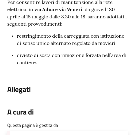
Contenuto
Per consentire lavori di manutenzione alla rete
v
elettrica, in
via Adua
e
via Veneri
, da giovedì 30
e
aprile al 15 maggio dalle 8.30 alle 18, saranno adottati i
n
seguenti provvedimenti:
t
i
restringimento della carreggiata con istituzione
di senso unico alternato regolato da movieri;
divieto di sosta con rimozione forzata nell’area di
Seguici
cantiere.
su
Allegati
A cura di
Questa pagina è gestita da