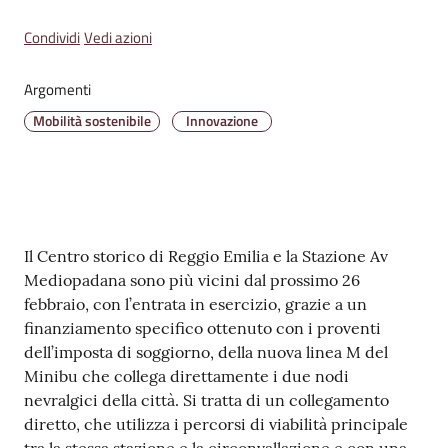
v
Condividi
Vedi azioni
e
n
t
Argomenti
i
Mobilità sostenibile
Innovazione
Seguici
su
Contenuto
Il Centro storico di Reggio Emilia e la Stazione Av
Mediopadana sono più vicini dal prossimo 26
febbraio, con l’entrata in esercizio, grazie a un
finanziamento specifico ottenuto con i proventi
dell’imposta di soggiorno, della nuova linea M del
Minibu che collega direttamente i due nodi
nevralgici della città. Si tratta di un collegamento
diretto, che utilizza i percorsi di viabilità principale