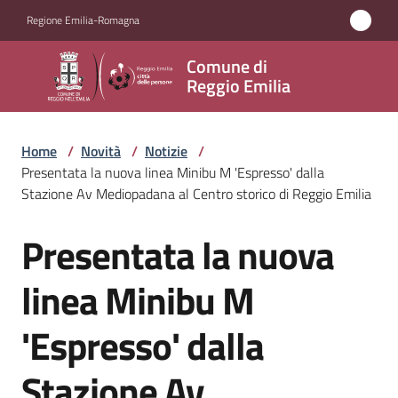
Vai al contenuto
Vai alla navigazione
Vai al footer
Regione Emilia-Romagna
Comune
Comune di
di
Reggio Emilia
Reggio
Emilia
Home
/
Novità
/
Notizie
/
Presentata la nuova linea Minibu M 'Espresso' dalla
Stazione Av Mediopadana al Centro storico di Reggio Emilia
Amministrazione
Presentata la nuova
Salta al contenuto
Servizi
linea Minibu M
Novità
'Espresso' dalla
Menu selezionato
Vivere
Stazione Av
Reggio