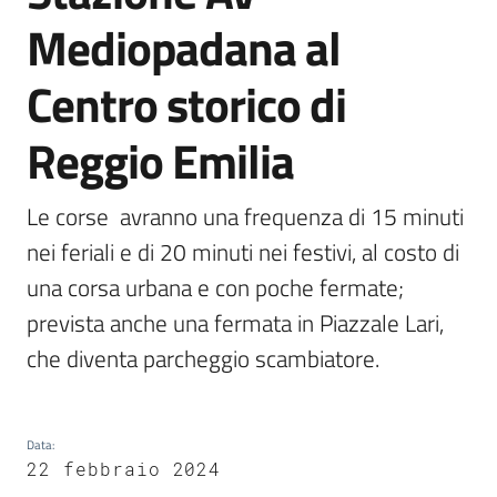
Emilia
Mediopadana al
Centro storico di
Reggio Emilia
Tutti
gli
argomenti
Le corse  avranno una frequenza di 15 minuti 
nei feriali e di 20 minuti nei festivi, al costo di 
T
una corsa urbana e con poche fermate; 
u
r
prevista anche una fermata in Piazzale Lari, 
i
che diventa parcheggio scambiatore.
s
m
o
Data
:
22 febbraio 2024
E