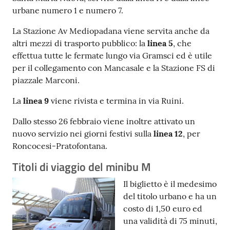
urbane numero 1 e numero 7.
La Stazione Av Mediopadana viene servita anche da
altri mezzi di trasporto pubblico: la
linea 5
, che
effettua tutte le fermate lungo via Gramsci ed è utile
per il collegamento con Mancasale e la Stazione FS di
piazzale Marconi.
La
linea 9
viene rivista e termina in via Ruini.
Dallo stesso 26 febbraio viene inoltre attivato un
nuovo servizio nei giorni festivi sulla
linea 12
, per
Roncocesi-Pratofontana.
Titoli di viaggio del minibu M
Il biglietto è il medesimo
del titolo urbano e ha un
costo di 1,50 euro ed
una validità di 75 minuti,