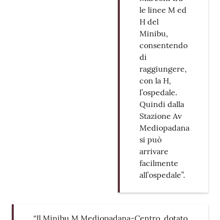
le linee M ed
H del
Minibu,
consentendo
di
raggiungere,
con la H,
l’ospedale.
Quindi dalla
Stazione Av
Mediopadana
si può
arrivare
facilmente
all’ospedale”.
“Il Minibu M Mediopadana-Centro, dotato