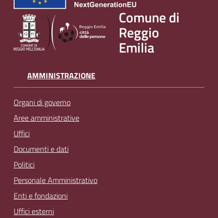
v
Comune di
e
Reggio
n
Emilia
t
i
AMMINISTRAZIONE
Seguici
Organi di governo
su
Aree amministrative
Uffici
Documenti e dati
Politici
Personale Amministrativo
Enti e fondazioni
Uffici esterni