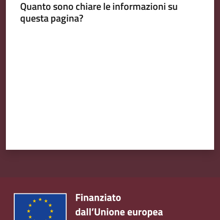
Quanto sono chiare le informazioni su
Emilia
questa pagina?
Valuta da 1 a 5 stelle
Tutti
gli
argomenti
T
u
r
i
s
m
o
E