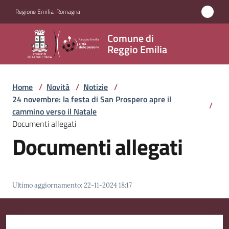
Vai al contenuto
Vai alla navigazione
Vai al footer
Regione Emilia-Romagna
Comune
Comune di
di
Reggio Emilia
Reggio
Emilia
Home
/
Novità
/
Notizie
/
24 novembre: la festa di San Prospero apre il
/
cammino verso il Natale
Documenti allegati
Amministrazione
Documenti allegati
Servizi
Novità
Ultimo aggiornamento
:
22-11-2024 18:17
Menu selezionato
Vivere
Reggio