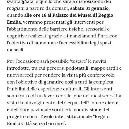
svantaggiata, è quello che sarà a disposizione dei
v
reggiani a partire da domani,
s
abato 31 gennaio
,
e
quando
alle
ore 16 a
l
Palazzo dei Musei di Reggio
n
Emilia
, verranno presentati gli interventi per
t
l’abbattimento delle barriere fisiche, sensoriali e
i
cognitive realizzati grazie a finanziamenti Pnrr, con
l’obiettivo di aumentare l’accessibilità degli spazi
museali.
Seguici
Per l’occasione sarà possibile ‘testare’ le novità
su
introdotte, tra cui percorsi podotattili, mappe tattili e
nuovi arredi per rendere la visita più confortevole,
con l’obiettivo di garantire così a tutti la completa
fruibilità delle esperienze culturali. Gli interventi
sono frutto di un lavoro corale, che nei mesi scorsi ha
visto il coinvolgimento del Cerpa, dell'Unione ciechi
e dell'Ente nazionale sordi, e la condivisione del
progetto con il Tavolo interistituzionale “Reggio
Emilia Città senza barriere”.