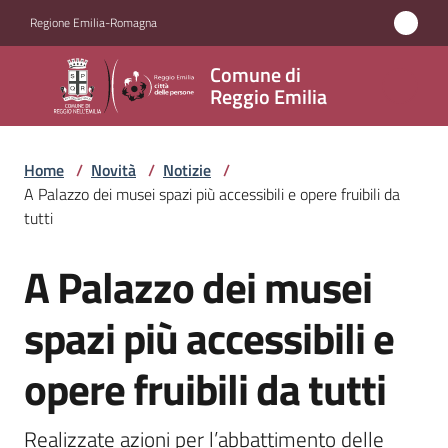
Vai al contenuto
Vai alla navigazione
Vai al footer
Regione Emilia-Romagna
Comune
Comune di
di
Reggio Emilia
Reggio
Emilia
Home
/
Novità
/
Notizie
/
A Palazzo dei musei spazi più accessibili e opere fruibili da
tutti
Amministrazione
A Palazzo dei musei
Salta al contenuto
Servizi
spazi più accessibili e
Novità
opere fruibili da tutti
Menu selezionato
Vivere
Reggio
Realizzate azioni per l’abbattimento delle 