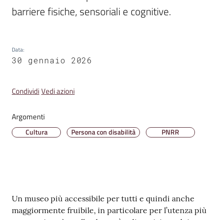
Emilia
barriere fisiche, sensoriali e cognitive.
Data
:
30 gennaio 2026
Tutti
gli
argomenti
Condividi
Vedi azioni
T
Argomenti
u
Cultura
Persona con disabilità
PNRR
r
i
s
m
o
Contenuto
Un museo più accessibile per tutti e quindi anche
maggiormente fruibile, in particolare per l’utenza più
E