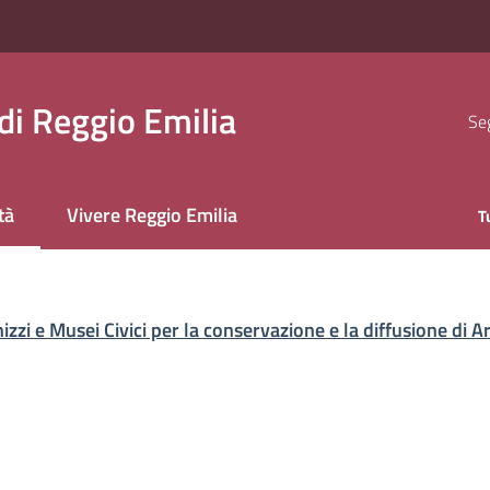
i Reggio Emilia
Seg
tà
Vivere Reggio Emilia
T
 selezionato
zzi e Musei Civici per la conservazione e la diffusione di Arc