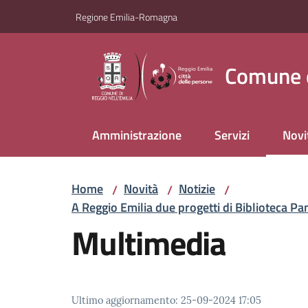
Vai al contenuto
Vai alla navigazione
Vai al footer
Regione Emilia-Romagna
Comune d
Amministrazione
Servizi
Novi
Menu
Home
Novità
Notizie
/
/
/
A Reggio Emilia due progetti di Biblioteca Pani
Multimedia
Ultimo aggiornamento
:
25-09-2024 17:05