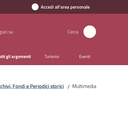
Accedi all'area personale
uici su
Cerca
utti gli argomenti
Turismo
Eventi
hivi, Fondi e Periodici storici
Multimedia
/