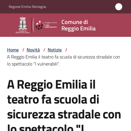
Vai al contenuto
Vai alla navigazione
Vai al footer
Regione Emilia-Romagna
Comune
Comune di
di
Reggio Emilia
Reggio
Emilia
Home
/
Novità
/
Notizie
/
A Reggio Emilia il teatro fa scuola di sicurezza stradale con
lo spettacolo "I vulnerabili".
Amministrazione
A Reggio Emilia il
Salta al contenuto
Servizi
teatro fa scuola di
Novità
sicurezza stradale con
Menu selezionato
Vivere
lo spettacolo "I
Reggio