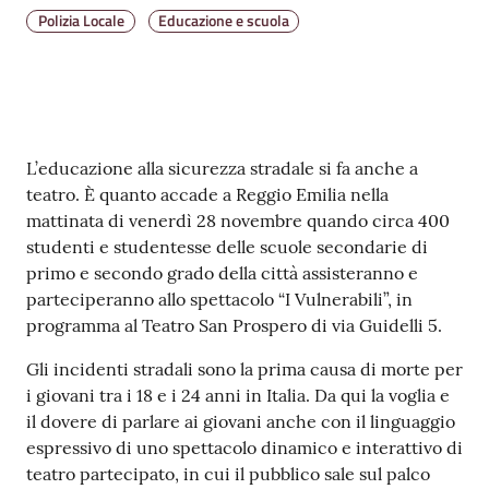
v
Polizia Locale
Educazione e scuola
e
n
t
i
Contenuto
L’educazione alla sicurezza stradale si fa anche a
teatro. È quanto accade a Reggio Emilia nella
mattinata di venerdì 28 novembre quando circa 400
Seguici
studenti e studentesse delle scuole secondarie di
su
primo e secondo grado della città assisteranno e
parteciperanno allo spettacolo “I Vulnerabili”, in
programma al Teatro San Prospero di via Guidelli 5.
Gli incidenti stradali sono la prima causa di morte per
i giovani tra i 18 e i 24 anni in Italia. Da qui la voglia e
il dovere di parlare ai giovani anche con il linguaggio
espressivo di uno spettacolo dinamico e interattivo di
teatro partecipato, in cui il pubblico sale sul palco