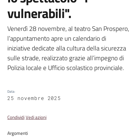
Emilia
vulnerabili".
Venerdì 28 novembre, al teatro San Prospero, 
l’appuntamento apre un calendario di 
Tutti
iniziative dedicate alla cultura della sicurezza 
gli
argomenti
sulle strade, realizzato grazie all’impegno di 
Polizia locale e Ufficio scolastico provinciale. 
T
u
r
Data
:
i
25 novembre 2025
s
m
o
Condividi
Vedi azioni
Argomenti
E