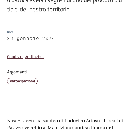
Emilia
tipici del nostro territorio.
Data
:
23 gennaio 2024
Tutti
gli
argomenti
Condividi
Vedi azioni
T
Argomenti
u
Partecipazione
r
i
s
m
o
Contenuto
Nasce l’aceto balsamico di Ludovico Ariosto. I locali di
Palazzo Vecchio al Mauriziano, antica dimora del
E