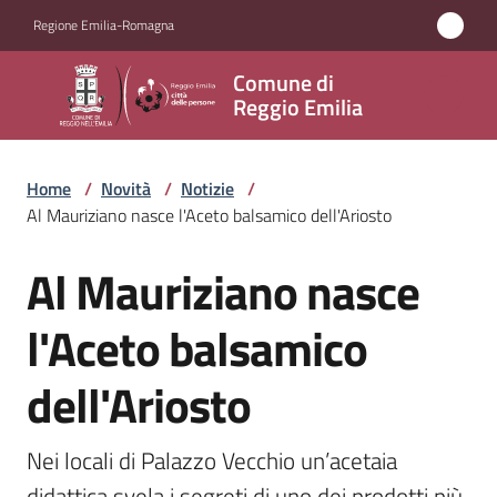
Vai al contenuto
Vai alla navigazione
Vai al footer
Regione Emilia-Romagna
Comune
Comune di
di
Reggio Emilia
Reggio
Emilia
Home
/
Novità
/
Notizie
/
Al Mauriziano nasce l'Aceto balsamico dell'Ariosto
Al Mauriziano nasce
Amministrazione
Salta al contenuto
l'Aceto balsamico
Servizi
dell'Ariosto
Novità
Menu selezionato
Vivere
Nei locali di Palazzo Vecchio un’acetaia 
Reggio
didattica svela i segreti di uno dei prodotti più 