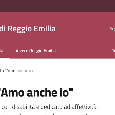
i Reggio Emilia
Seg
tà
Vivere Reggio Emilia
T
 selezionato
etto "Amo anche io"
 "Amo anche io"
n disabilità e dedicato ad affettività, 