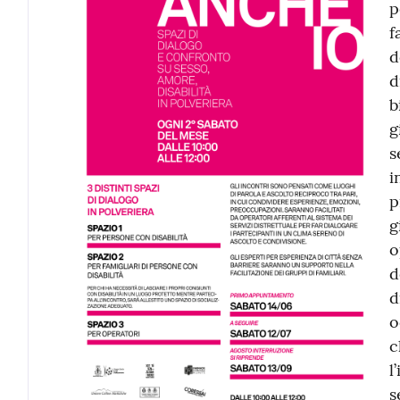
p
f
d
d
b
g
s
i
p
g
o
d
d
o
c
l
s