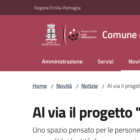
Vai al contenuto
Vai alla navigazione
Vai al footer
Regione Emilia-Romagna
Comune d
Amministrazione
Servizi
Novi
Menu
Home
Novità
Notizie
Al via il prog
/
/
/
Salta al contenuto
Al via il progetto
Uno spazio pensato per le persone co