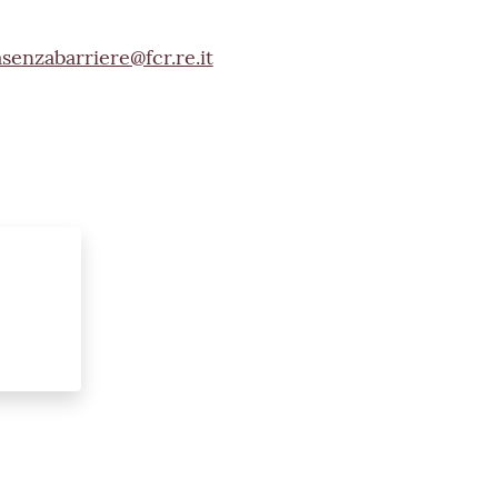
asenzabarriere@fcr.re.it