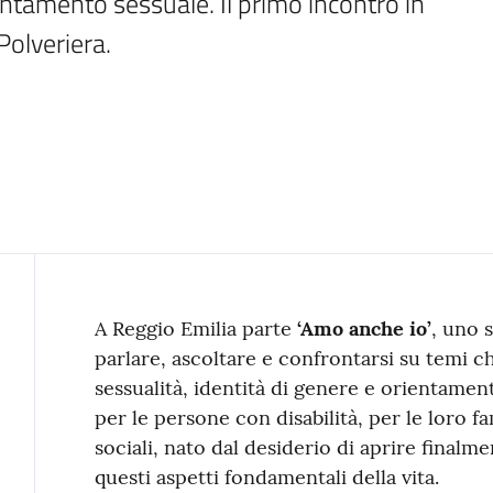
entamento sessuale. Il primo incontro in 
olveriera.
Contenuto
A Reggio Emilia parte
‘Amo anche io’
, uno 
parlare, ascoltare e confrontarsi su temi che
sessualità, identità di genere e orientame
per le persone con disabilità, per le loro fa
sociali, nato dal desiderio di aprire final
questi aspetti fondamentali della vita.