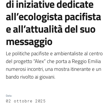
di iniziative dedicate
Emilia
all’ecologista pacifista
e all’attualità del suo
Tutti
messaggio
gli
argomenti
Le politiche pacifiste e ambientaliste al centro 
T
del progetto “Alex” che porta a Reggio Emilia 
u
numerosi incontri, una mostra itinerante e un 
r
i
bando rivolto ai giovani.
s
m
o
Data
:
02 ottobre 2025
E