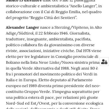
Sabato 13 dicembre
dalle ore 9 alle 12 passeggiata
storico-culturale e ambientalistica “Anello Langer”, in
collaborazione con il Cai di Reggio Emilia, nel quadro
del progetto “Reggio Città dei Sentieri”.
Alexander Langer
nasce a Sterzing/Vipiteno, in Alto
Adige/Südtirol, il 22 febbraio 1946. Giornalista,
traduttore, insegnante, ambientalista, pacifista,
politico collabora fin da giovanissimo con diverse
riviste, associazioni, iniziative civiche. Dal 1978 viene
eletto per tre legislature in Consiglio provinciale di
Bolzano nella lista Neue Linke/Nuova sinistra prima e
in quella Verde Alternativa dal 1988. Negli anni 80 è
fra i promotori del movimento politico dei Verdi in
Italia e in Europa. Eletto deputato al Parlamento
europeo nel 1989 diventa primo presidente del neo-
costituito Gruppo Verde. S'impegna soprattutto per
una politica estera di pace, per relazioni più giuste
Nord-Sud ed Est/Ovest, per la conversione ecologica