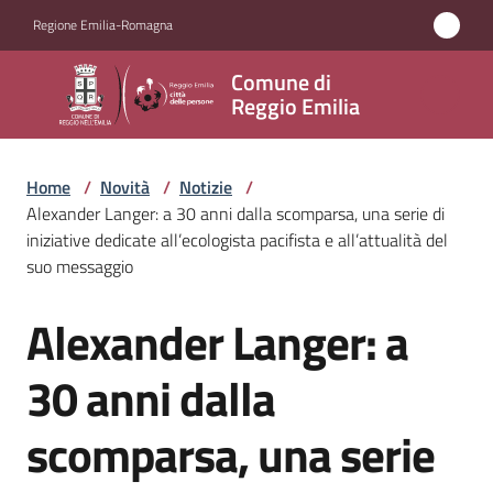
Vai al contenuto
Vai alla navigazione
Vai al footer
Regione Emilia-Romagna
Comune
Comune di
di
Reggio Emilia
Reggio
Emilia
Home
/
Novità
/
Notizie
/
Alexander Langer: a 30 anni dalla scomparsa, una serie di
iniziative dedicate all’ecologista pacifista e all’attualità del
suo messaggio
Amministrazione
Alexander Langer: a
Salta al contenuto
Servizi
30 anni dalla
Novità
Menu selezionato
scomparsa, una serie
Vivere
Reggio