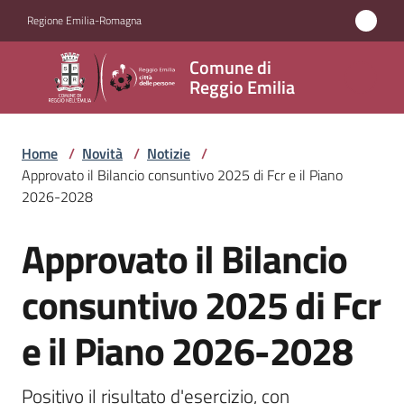
Vai al contenuto
Vai alla navigazione
Vai al footer
Regione Emilia-Romagna
Comune
Comune di
di
Reggio Emilia
Reggio
Emilia
Home
/
Novità
/
Notizie
/
Approvato il Bilancio consuntivo 2025 di Fcr e il Piano
2026-2028
Amministrazione
Approvato il Bilancio
Salta al contenuto
Servizi
consuntivo 2025 di Fcr
Novità
e il Piano 2026-2028
Menu selezionato
Vivere
Reggio
Positivo il risultato d'esercizio, con 