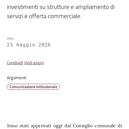
Emilia
investimenti su strutture e ampliamento di 
servizi e offerta commerciale.
Tutti
Data
:
25 maggio 2026
gli
argomenti
Condividi
Vedi azioni
T
u
Argomenti
r
Comunicazione istituzionale
i
s
m
o
Contenuto
Sono stati approvati oggi dal Consiglio comunale di
E