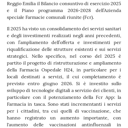
Reggio Emilia il Bilancio consuntivo di esercizio 2025
v
e il Piano programma 2026-2028 dell’Azienda
e
speciale Farmacie comunali riunite (Fcr).
n
t
Il 2025 ha visto un consolidamento dei servizi sanitari
i
e degli investimenti realizzati negli anni precedenti,
con l’ampliamento dell’offerta e investimenti per
riqualificazione delle strutture esistenti e sui servizi
strategici. Nello specifico, nel corso del 2025 è
Seguici
partito il progetto di ristrutturazione e ampliamento
su
della Farmacia Ospedale H24, in particolare per i
locali destinati a servizi, il cui completamento è
previsto entro giugno 2026. Si è investito sullo
sviluppo di tecnologie digitali a servizio dei clienti, in
particolare con il potenziamento della Fcr App: la
Farmacia in tasca. Sono stati incrementanti i servizi
per i cittadini, tra cui quelli di vaccinazione, che
hanno registrato un aumento importante, con
l'aumento delle vaccinazioni antinfluenzali in