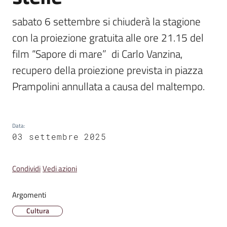
Emilia
sabato 6 settembre si chiuderà la stagione 
con la proiezione gratuita alle ore 21.15 del 
film “Sapore di mare”  di Carlo Vanzina, 
recupero della proiezione prevista in piazza 
Tutti
gli
Prampolini annullata a causa del maltempo.
argomenti
T
Data
:
u
03 settembre 2025
r
i
Condividi
Vedi azioni
s
m
o
Argomenti
Cultura
E