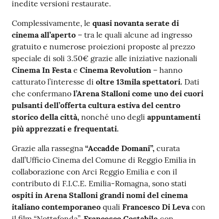
inedite versioni restaurate.
Complessivamente, le
quasi novanta serate di
cinema all’aperto
– tra le quali alcune ad ingresso
gratuito e numerose proiezioni proposte al prezzo
speciale di soli 3.50€ grazie alle iniziative nazionali
Cinema In Festa
e
Cinema Revolution
– hanno
catturato l’interesse di
oltre 13mila spettatori.
Dati
che confermano
l’Arena Stalloni come uno dei cuori
pulsanti dell’offerta cultura estiva del centro
storico della città,
nonché uno degli
appuntamenti
più apprezzati e frequentati.
Grazie alla rassegna
“Accadde
Domani”,
curata
dall’Ufficio Cinema del Comune di Reggio Emilia in
collaborazione con Arci Reggio Emilia e con il
contributo di F.I.C.E. Emilia-Romagna, sono stati
ospiti in Arena Stalloni grandi nomi del cinema
italiano contemporaneo
quali
Francesco Di Leva
con
il film “Nottefonda”,
Francesco Costabile
con