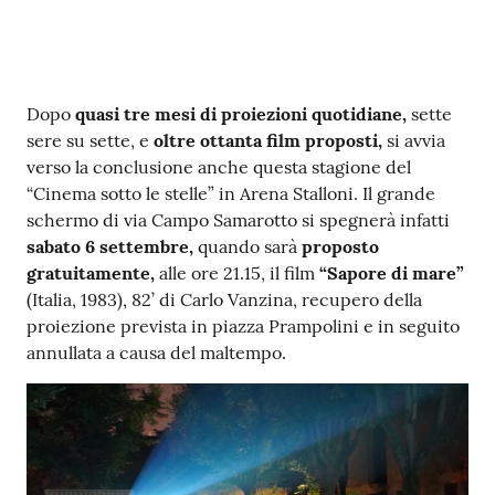
v
e
n
t
Contenuto
Dopo
quasi tre mesi di proiezioni quotidiane,
sette
i
sere su sette, e
oltre ottanta film proposti,
si avvia
verso la conclusione anche questa stagione del
“Cinema sotto le stelle” in Arena Stalloni. Il grande
schermo di via Campo Samarotto si spegnerà infatti
Seguici
sabato
6 settembre,
quando sarà
proposto
su
gratuitamente,
alle ore 21.15, il film
“Sapore di mare”
(Italia, 1983), 82’ di Carlo Vanzina, recupero della
proiezione prevista in piazza Prampolini e in seguito
annullata a causa del maltempo.