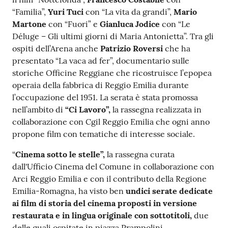
“Familia”,
Yuri Tuci
con “La vita da grandi”,
Mario
Martone
con “Fuori” e
Gianluca Jodice
con “Le
Déluge – Gli ultimi giorni di Maria Antonietta”. Tra gli
ospiti dell’Arena anche
Patrizio Roversi
che ha
presentato “La vaca ad fer”, documentario sulle
storiche Officine Reggiane che ricostruisce l’epopea
operaia della fabbrica di Reggio Emilia durante
l’occupazione del 1951. La serata è stata promossa
nell’ambito di
“Ci Lavoro”,
la rassegna realizzata in
collaborazione con Cgil Reggio Emilia che ogni anno
propone film con tematiche di interesse sociale.
“
Cinema sotto le stelle”,
la rassegna curata
dall'Ufficio Cinema del Comune in collaborazione con
Arci Reggio Emilia e con il contributo della Regione
Emilia-Romagna, ha visto ben
undici serate dedicate
ai film di storia del cinema proposti in versione
restaurata e in lingua originale con sottotitoli,
due
delle quali ospitate in piazza Prampolini.