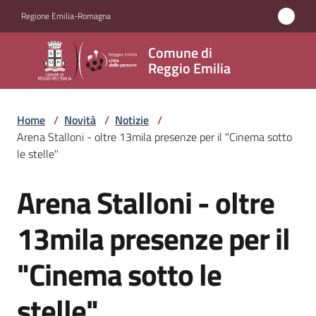
Vai al contenuto
Vai alla navigazione
Vai al footer
Regione Emilia-Romagna
Comune
Comune di
di
Reggio Emilia
Reggio
Emilia
Home
/
Novità
/
Notizie
/
Arena Stalloni - oltre 13mila presenze per il "Cinema sotto
le stelle"
Amministrazione
Arena Stalloni - oltre
Salta al contenuto
Servizi
13mila presenze per il
Novità
"Cinema sotto le
Menu selezionato
Vivere
stelle"
Reggio