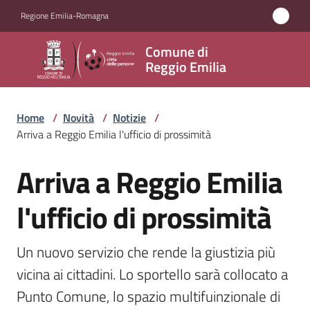
Vai al contenuto
Vai alla navigazione
Vai al footer
Regione Emilia-Romagna
Comune
Comune di
di
Reggio Emilia
Reggio
Emilia
Home
/
Novità
/
Notizie
/
Arriva a Reggio Emilia l'ufficio di prossimità
Arriva a Reggio Emilia
Amministrazione
Salta al contenuto
l'ufficio di prossimità
Servizi
Novità
Un nuovo servizio che rende la giustizia più 
Menu selezionato
vicina ai cittadini. Lo sportello sarà collocato a 
Vivere
Punto Comune, lo spazio multifuinzionale di 
Reggio