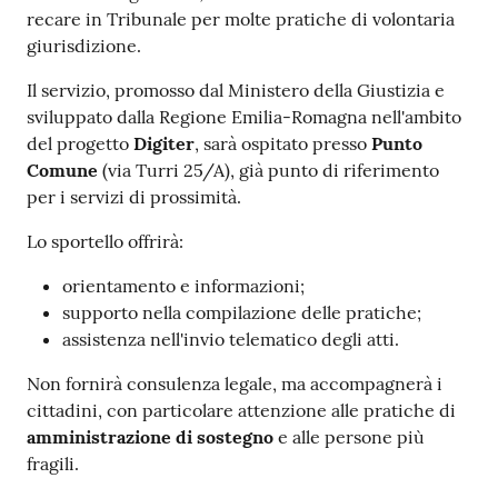
v
recare in Tribunale per molte pratiche di volontaria
e
giurisdizione.
n
Il servizio, promosso dal Ministero della Giustizia e
t
sviluppato dalla Regione Emilia-Romagna nell'ambito
i
del progetto
Digiter
, sarà ospitato presso
Punto
Comune
(via Turri 25/A), già punto di riferimento
per i servizi di prossimità.
Seguici
Lo sportello offrirà:
su
orientamento e informazioni;
supporto nella compilazione delle pratiche;
assistenza nell'invio telematico degli atti.
Non fornirà consulenza legale, ma accompagnerà i
cittadini, con particolare attenzione alle pratiche di
amministrazione di sostegno
e alle persone più
fragili.