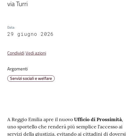
via Turri
Emilia
Data
:
29 giugno 2026
Tutti
gli
Condividi
Vedi azioni
argomenti
Argomenti
T
Servizi sociali e welfare
u
r
i
s
m
o
Contenuto
A Reggio Emilia apre il nuovo
Ufficio di Prossimità
,
uno sportello che renderà più semplice l'accesso ai
E
servizi della giustizia, evitando ai cittadini di doversi