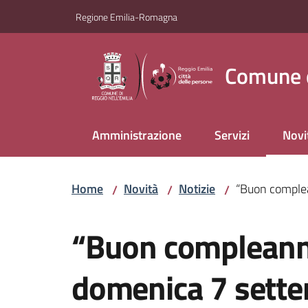
Vai al contenuto
Vai alla navigazione
Vai al footer
Regione Emilia-Romagna
Comune d
Amministrazione
Servizi
Novi
Menu
Home
Novità
Notizie
“Buon complea
/
/
/
Salta al contenuto
“Buon compleanno
domenica 7 sette