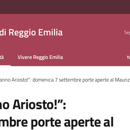
i Reggio Emilia
Seg
tà
Vivere Reggio Emilia
T
 selezionato
nno Ariosto!”: domenica 7 settembre porte aperte al Maurizi
 Ariosto!”:
mbre porte aperte al