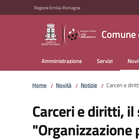
Vai al contenuto
Vai alla navigazione
Vai al footer
Regione Emilia-Romagna
Comune d
Amministrazione
Servizi
Novi
Menu
Home
Novità
Notizie
Carceri e diri
/
/
/
Salta al contenuto
Carceri e diritti, 
"Organizzazione p