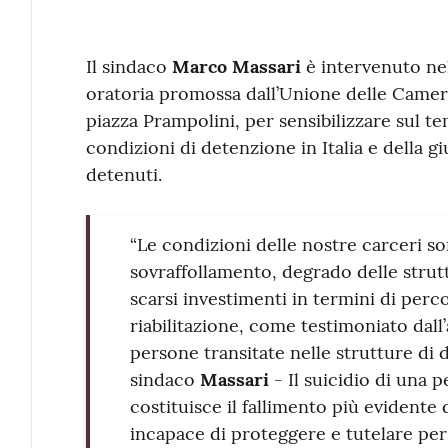
Contenuto
Il sindaco
Marco Massari
è intervenuto nel
oratoria promossa dall’Unione delle Camere 
piazza Prampolini, per sensibilizzare sul te
condizioni di detenzione in Italia e della gius
detenuti.
“Le condizioni delle nostre carceri 
sovraffollamento, degrado delle strut
scarsi investimenti in termini di perc
riabilitazione, come testimoniato dall’
persone transitate nelle strutture di 
sindaco
Massari
- Il suicidio di una p
costituisce il fallimento più evidente 
incapace di proteggere e tutelare pers