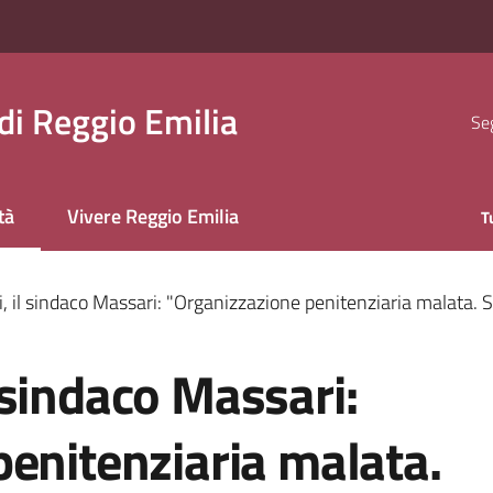
i Reggio Emilia
Seg
tà
Vivere Reggio Emilia
T
 selezionato
tti, il sindaco Massari: "Organizzazione penitenziaria malata. 
il sindaco Massari:
enitenziaria malata.