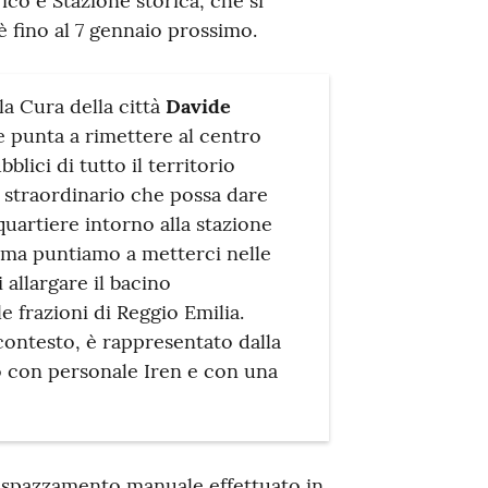
rico e Stazione storica, che si
oè fino al 7 gennaio prossimo.
la Cura della città
Davide
e punta a rimettere al centro
bblici di tutto il territorio
straordinario che possa dare
quartiere intorno alla stazione
e, ma puntiamo a metterci nelle
 allargare il bacino
le frazioni di Reggio Emilia.
contesto, è rappresentato dalla
to con personale Iren e con una
di spazzamento manuale effettuato in