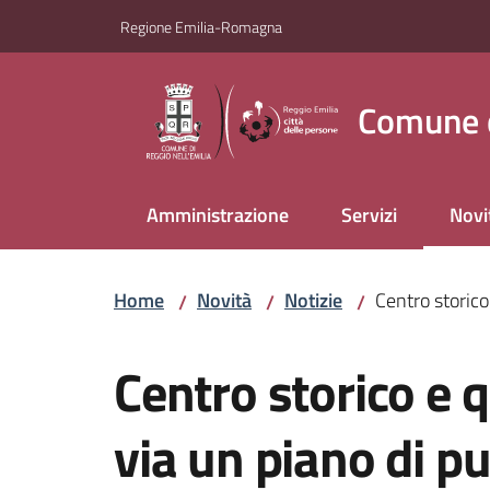
Vai al contenuto
Vai alla navigazione
Vai al footer
Regione Emilia-Romagna
Comune d
Amministrazione
Servizi
Novi
Menu
Home
Novità
Notizie
Centro storico 
/
/
/
Salta al contenuto
Centro storico e q
via un piano di pu