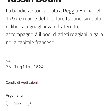
Emilia
La bandiera storica, nata a Reggio Emilia nel 
1797 e madre del Tricolore Italiano, simbolo 
di libertà, uguaglianza e fraternità, 
accompagnerà il pool di atleti reggiani in gara 
Tutti
gli
nella capitale francese.
argomenti
T
Data
:
u
26 luglio 2024
r
i
Condividi
Vedi azioni
s
m
o
Argomenti
Sport
E