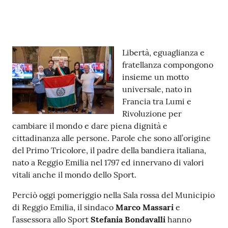
v
e
n
t
Contenuto
Libertà, eguaglianza e
i
fratellanza compongono
insieme un motto
universale, nato in
Francia tra Lumi e
Seguici
Rivoluzione per
su
cambiare il mondo e dare piena dignità e
cittadinanza alle persone. Parole che sono all’origine
del Primo Tricolore, il padre della bandiera italiana,
nato a Reggio Emilia nel 1797 ed innervano di valori
vitali anche il mondo dello Sport.
Perciò oggi pomeriggio nella Sala rossa del Municipio
di Reggio Emilia, il sindaco
Marco Massari
e
l’assessora allo Sport
Stefania Bondavalli
hanno