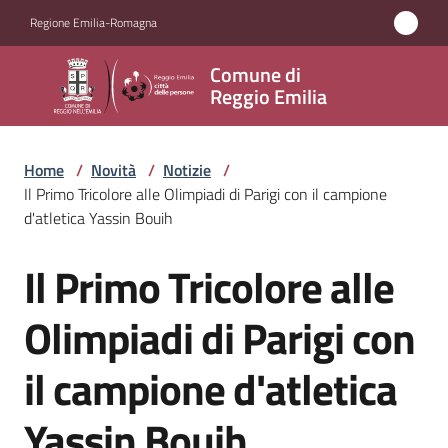
Vai al contenuto
Vai alla navigazione
Vai al footer
Regione Emilia-Romagna
Comune
Comune di
di
Reggio Emilia
Reggio
Emilia
Home
/
Novità
/
Notizie
/
Il Primo Tricolore alle Olimpiadi di Parigi con il campione
d'atletica Yassin Bouih
Amministrazione
Il Primo Tricolore alle
Salta al contenuto
Servizi
Olimpiadi di Parigi con
Novità
il campione d'atletica
Menu selezionato
Vivere
Yassin Bouih
Reggio