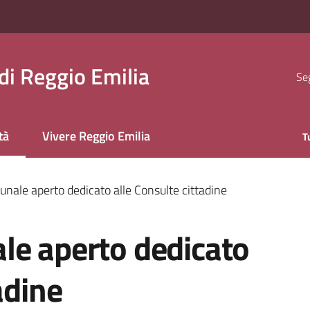
i Reggio Emilia
Seg
tà
Vivere Reggio Emilia
T
 selezionato
nale aperto dedicato alle Consulte cittadine
le aperto dedicato
adine