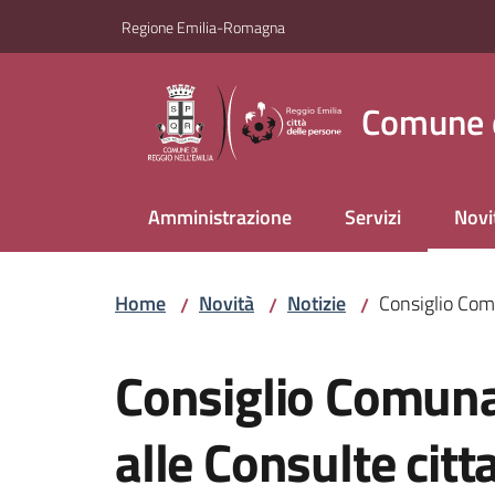
Vai al contenuto
Vai alla navigazione
Vai al footer
Regione Emilia-Romagna
Comune d
Amministrazione
Servizi
Novi
Menu
Home
Novità
Notizie
Consiglio Comu
/
/
/
Salta al contenuto
Consiglio Comuna
alle Consulte citt