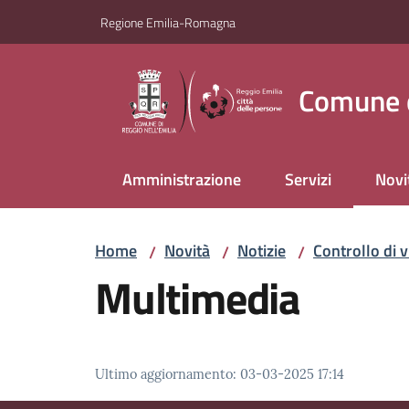
Vai al contenuto
Vai alla navigazione
Vai al footer
Regione Emilia-Romagna
Comune d
Amministrazione
Servizi
Novi
Menu
Home
Novità
Notizie
Controllo di v
/
/
/
Multimedia
Ultimo aggiornamento
:
03-03-2025 17:14