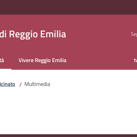
i Reggio Emilia
Seg
tà
Vivere Reggio Emilia
T
 selezionato
icinato
Multimedia
/