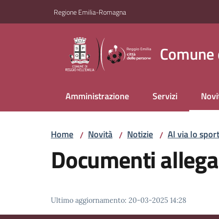
Vai al contenuto
Vai alla navigazione
Vai al footer
Regione Emilia-Romagna
Comune d
Amministrazione
Servizi
Novi
Menu
Home
Novità
Notizie
Al via lo spor
/
/
/
Documenti allega
Ultimo aggiornamento
:
20-03-2025 14:28