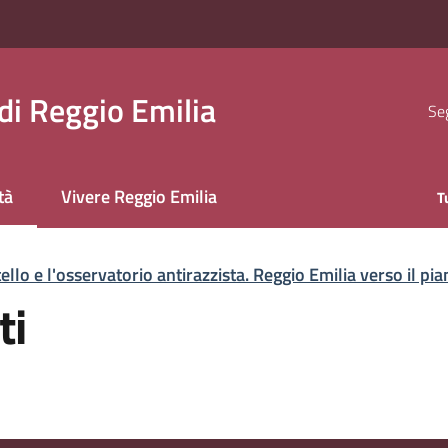
i Reggio Emilia
Seg
tà
Vivere Reggio Emilia
T
 selezionato
tello e l'osservatorio antirazzista. Reggio Emilia verso il pi
ti