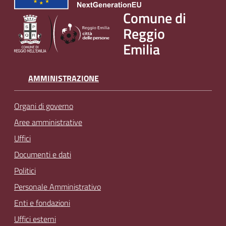
v
Comune di
e
Reggio
n
Emilia
t
i
AMMINISTRAZIONE
Seguici
Organi di governo
su
Aree amministrative
Uffici
Documenti e dati
Politici
Personale Amministrativo
Enti e fondazioni
Uffici esterni