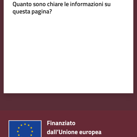
Quanto sono chiare le informazioni su
Emilia
questa pagina?
Valuta da 1 a 5 stelle
Tutti
gli
argomenti
T
u
r
i
s
m
o
E