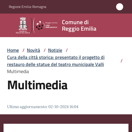
Vai al contenuto
Vai alla navigazione
Vai al footer
Regione Emilia-Romagna
Comune
Comune di
di
Reggio Emilia
Reggio
Emilia
Home
/
Novità
/
Notizie
/
Cura della città storica: presentato il progetto di
/
restauro delle statue del teatro municipale Valli
Multimedia
Amministrazione
Multimedia
Servizi
Novità
Ultimo aggiornamento
:
02-10-2024 16:04
Menu selezionato
Vivere
Reggio