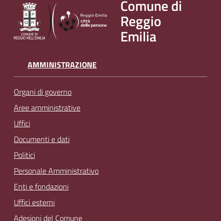
Comune di
v
Reggio
e
Emilia
n
t
i
AMMINISTRAZIONE
Organi di governo
Seguici
Aree amministrative
su
Uffici
Documenti e dati
Politici
Personale Amministrativo
Enti e fondazioni
Uffici esterni
Adesioni del Comune