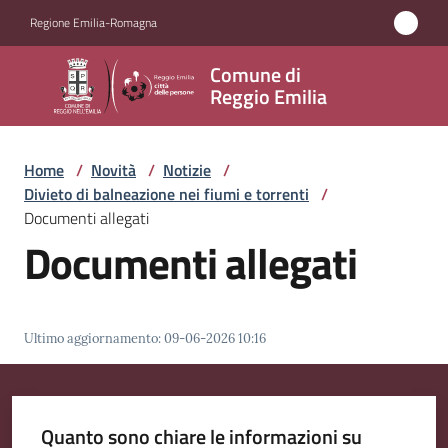
Vai al contenuto
Vai alla navigazione
Vai al footer
Regione Emilia-Romagna
Comune
Comune di
di
Reggio Emilia
Reggio
Emilia
Home
/
Novità
/
Notizie
/
Divieto di balneazione nei fiumi e torrenti
/
Documenti allegati
Documenti allegati
Amministrazione
Servizi
Ultimo aggiornamento
:
09-06-2026 10:16
Novità
Menu selezionato
Vivere
Quanto sono chiare le informazioni su
Reggio