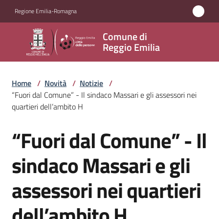
Vai al contenuto
Vai alla navigazione
Vai al footer
Regione Emilia-Romagna
Comune
Comune di
di
Reggio Emilia
Reggio
Emilia
Home
/
Novità
/
Notizie
/
“Fuori dal Comune” - Il sindaco Massari e gli assessori nei
quartieri dell’ambito H
Amministrazione
“Fuori dal Comune” - Il
Salta al contenuto
Servizi
sindaco Massari e gli
Novità
assessori nei quartieri
Menu selezionato
Vivere
dell’ambito H
Reggio