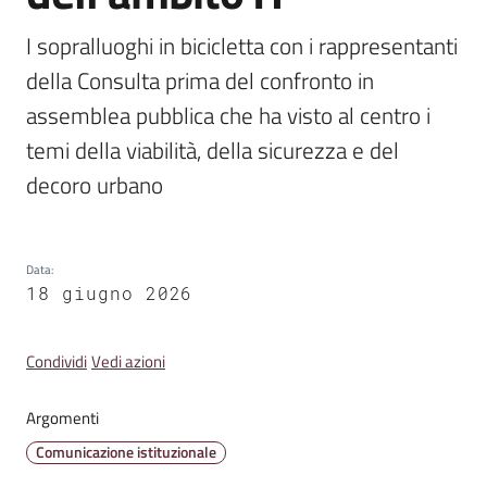
Emilia
I sopralluoghi in bicicletta con i rappresentanti 
della Consulta prima del confronto in 
assemblea pubblica che ha visto al centro i 
temi della viabilità, della sicurezza e del 
Tutti
gli
decoro urbano
argomenti
T
Data
:
u
18 giugno 2026
r
i
Condividi
Vedi azioni
s
m
o
Argomenti
Comunicazione istituzionale
E