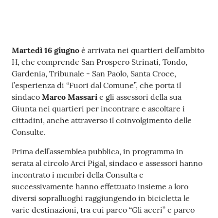
v
e
n
t
Contenuto
M
artedì 16 giugno
è arrivata nei quartieri dell’ambito
i
H, che comprende San Prospero Strinati, Tondo,
Gardenia, Tribunale - San Paolo, Santa Croce,
l’esperienza di “Fuori dal Comune”, che porta il
sindaco
Marco Massari
e gli assessori della sua
Seguici
Giunta nei quartieri per incontrare e ascoltare i
su
cittadini, anche attraverso il coinvolgimento delle
Consulte.
Prima dell’assemblea pubblica, in programma in
serata al circolo Arci Pigal, sindaco e assessori hanno
incontrato i membri della Consulta e
successivamente hanno effettuato insieme a loro
diversi sopralluoghi raggiungendo in bicicletta le
varie destinazioni, tra cui parco “Gli aceri” e parco