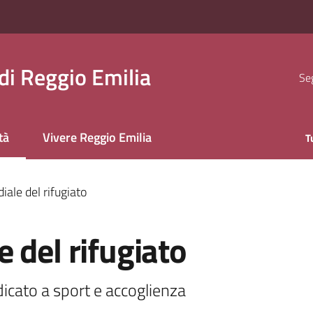
i Reggio Emilia
Seg
tà
Vivere Reggio Emilia
T
 selezionato
ale del rifugiato
 del rifugiato
icato a sport e accoglienza