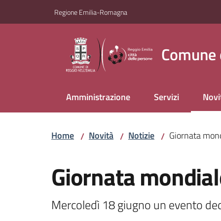
Vai al contenuto
Vai alla navigazione
Vai al footer
Regione Emilia-Romagna
Comune d
Amministrazione
Servizi
Novi
Menu
Home
Novità
Notizie
Giornata mondi
/
/
/
Salta al contenuto
Giornata mondiale
Mercoledì 18 giugno un evento ded