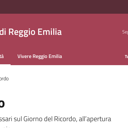
i Reggio Emilia
Seg
tà
Vivere Reggio Emilia
T
 selezionato
ordo
o
ari sul Giorno del Ricordo, all’apertura 