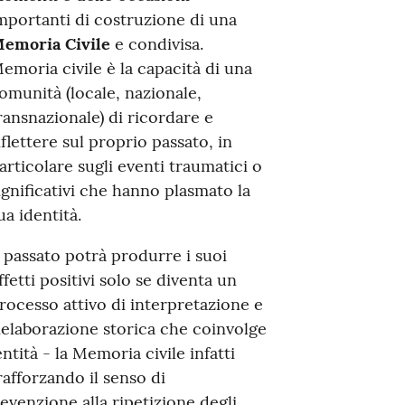
mportanti di costruzione di una
emoria Civile
e condivisa.
emoria civile è la capacità di una
omunità (locale, nazionale,
ransnazionale) di ricordare e
iflettere sul proprio passato, in
articolare sugli eventi traumatici o
ignificativi che hanno plasmato la
ua identità.
l passato potrà produrre i suoi
ffetti positivi solo se diventa un
rocesso attivo di interpretazione e
ielaborazione storica che coinvolge
ntità - la Memoria civile infatti
rafforzando il senso di
evenzione alla ripetizione degli