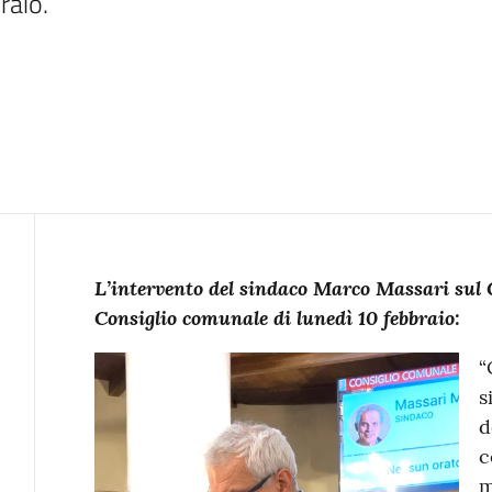
raio.
Contenuto
L’intervento del sindaco Marco Massari sul G
Consiglio comunale di lunedì 10 febbraio:
“
s
d
c
m