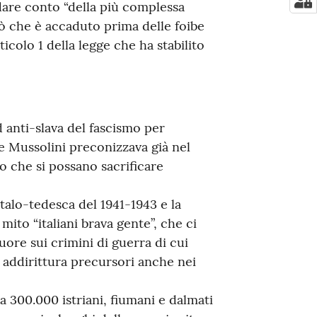
dare conto “della più complessa
iò che è accaduto prima delle foibe
ticolo 1 della legge che ha stabilito
d anti-slava del fascismo per
he Mussolini preconizzava già nel
do che si possano sacrificare
italo-tedesca del 1941-1943 e la
to “italiani brava gente”, che ci
re sui crimini di guerra di cui
i addirittura precursori anche nei
ca 300.000 istriani, fiumani e dalmati