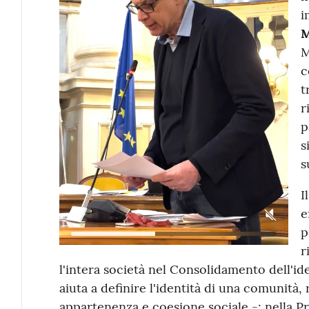
i
M
M
c
t
r
p
s
s
I
e
p
r
l'intera società nel Consolidamento dell'ide
aiuta a definire l'identità di una comunità, 
appartenenza e coesione sociale -; nella Pr