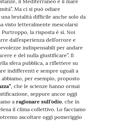
distanze, il Mediterraneo è il mare
timità”. Ma ci si può odiare
 una brutalità difficile anche solo da
ha visto letteralmente mescolarsi
? Purtroppo, la risposta è sì. Noi
rre dall’esperienza dell’orrore e
evolezze indispensabili per andare
ere e del nulla giustificare”. Il
la sfera pubblica, a riflettere su
e indifferenti e sempre uguali a
a
abbiamo, per esempio, proposto
azza”
, che le scienze hanno ormai
stificazione, seppure ancor oggi
tiamo a
ragionare sull’odio
, che in
elena il clima collettivo. Lo facciamo
 potremo ascoltare oggi pomeriggio