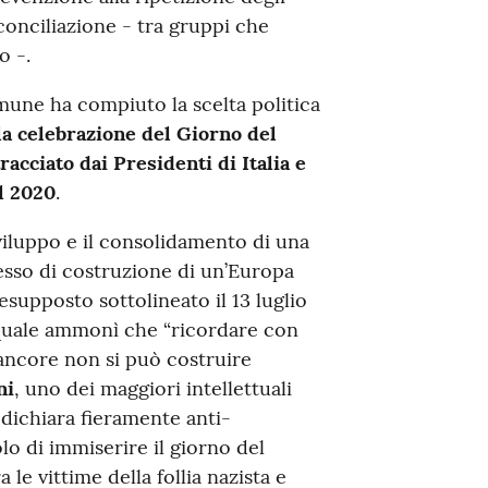
iconciliazione - tra gruppi che
o -.
mune ha compiuto la scelta politica
la celebrazione del Giorno del
racciato dai Presidenti di Italia e
el 2020
.
viluppo e il consolidamento di una
esso di costruzione di un’Europa
esupposto sottolineato il 13 luglio
 quale ammonì che “ricordare con
rancore non si può costruire
ni
, uno dei maggiori intellettuali
 dichiara fieramente anti-
olo di immiserire il giorno del
le vittime della follia nazista e