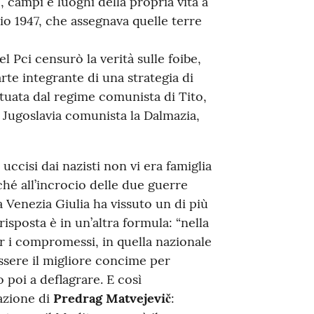
 campi e luoghi della propria vita a
aio 1947, che assegnava quelle terre
l Pci censurò la verità sulle foibe,
te integrante di una strategia di
ttuata dal regime comunista di Tito,
a Jugoslavia comunista la Dalmazia,
uccisi dai nazisti non vi era famiglia
hé all’incrocio delle due guerre
a Venezia Giulia ha vissuto un di più
isposta è in un’altra formula: “nella
r i compromessi, in quella nazionale
essere il migliore concime per
 poi a deflagrare. E così
azione di
Predrag Matvejevič
: