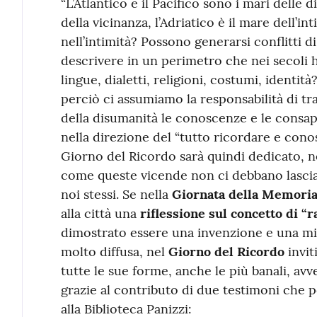
“L’Atlantico e il Pacifico sono i mari delle 
della vicinanza, l’Adriatico è il mare dell’in
nell’intimità? Possono generarsi conflitti di
descrivere in un perimetro che nei secoli 
lingue, dialetti, religioni, costumi, identità
perciò ci assumiamo la responsabilità di tra
della disumanità le conoscenze e le consap
nella direzione del “tutto ricordare e conosc
Giorno del Ricordo sarà quindi dedicato, nel
come queste vicende non ci debbano lasciar
noi stessi. Se nella
Giornata della Memori
alla città una
riflessione sul concetto di “r
dimostrato essere una invenzione e una mi
molto diffusa, nel
Giorno del Ricordo
invi
tutte le sue forme, anche le più banali, avv
grazie al contributo di due testimoni che
alla Biblioteca Panizzi: