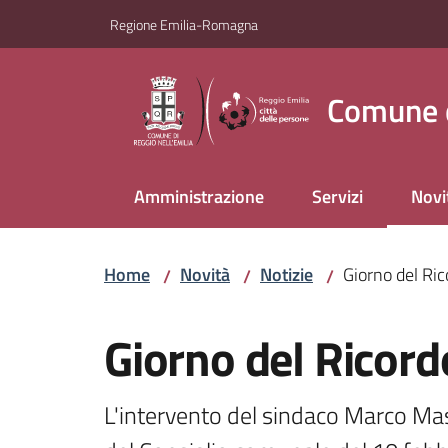
Vai al contenuto
Vai alla navigazione
Vai al footer
Regione Emilia-Romagna
Comune d
Amministrazione
Servizi
Novi
Menu
Home
Novità
Notizie
Giorno del Ric
/
/
/
Salta al contenuto
Giorno del Ricord
L'intervento del sindaco Marco Mass