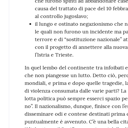
che furono spinti ad abbandonare case,
causa del trattato di pace del 10 febbr
al controllo jugoslavo;
il lungo e ostinato negazionismo che ne
le quali non furono un incidente ma par
terrore e di “sostituzione nazionale” a
con il progetto di annettere alla nuov
l’Istria e Trieste.
In quel lembo del continente tra infoibati e 
che non piangesse un lutto. Detto ciò, perc
mondiali, e prima e dopo quelle tragedie, l
di violenza consumata dalle varie parti? La r
lotta politica può sempre esserci spazio pe
no”. Il nazionalismo, dunque, finisce con l’
disseminare odi e contese destinati prima o
puntualmente è avvenuto. C’è una bella cit