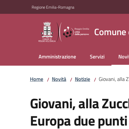
Vai al contenuto
Vai alla navigazione
Vai al footer
Regione Emilia-Romagna
Comune d
Amministrazione
Servizi
Novi
Menu
Home
Novità
Notizie
Giovani, alla 
/
/
/
Salta al contenuto
Giovani, alla Zucc
Europa due punti 