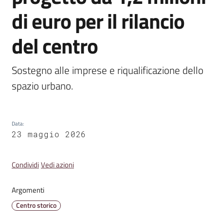
Emilia
di euro per il rilancio
del centro
Tutti
Sostegno alle imprese e riqualificazione dello 
gli
spazio urbano.
argomenti
T
Data
:
u
23 maggio 2026
r
i
s
Condividi
Vedi azioni
m
o
Argomenti
Centro storico
E