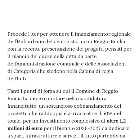
v
e
n
t
Contenuto
Procede l’iter per ottenere il finanziamento regionale
i
dell’Hub urbano del centro storico di Reggio Emilia
con la recente presentazione dei progetti pensati per
il rilancio del cuore della città da parte
Seguici
dell’Amministrazione comunale e delle Associazioni
su
di Categoria che siedono nella Cabina di regia
dell’hub.
Tanti i punti di forza su cui il Comune di Reggio
Emilia ha deciso puntare nella candidatura.
Innanzitutto, un sostanzioso cofinanziamento dei
progetti, che raddoppia e arriva a oltre il 50% del
totale, per un investimento complessivo di
oltre 1,2
milioni di euro
per il biennio 2026-2027 da dedicare
a spazi, infrastrutture e servizi. Il tutto partendo da