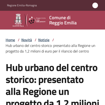
Vai al contenuto
Vai alla navigazione
Vai al footer
Regione Emilia-Romagna
Comune
Comune di
di
Reggio Emilia
Reggio
Emilia
Home
/
Novità
/
Notizie
/
Hub urbano del centro storico: presentato alla Regione un
progetto da 1,2 milioni di euro per il rilancio del centro
Amministrazione
Hub urbano del centro
Salta al contenuto
Servizi
storico: presentato
Novità
alla Regione un
Menu selezionato
Vivere
progetto da 1,2 milioni
Reggio