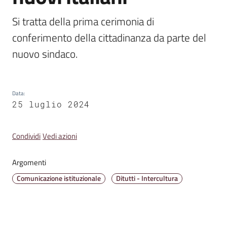
Emilia
Si tratta della prima cerimonia di 
conferimento della cittadinanza da parte del 
nuovo sindaco. 
Tutti
gli
argomenti
Data
:
25 luglio 2024
T
u
Condividi
Vedi azioni
r
i
Argomenti
s
Comunicazione istituzionale
Ditutti - Intercultura
m
o
E