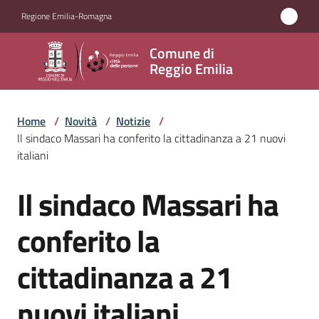
Vai al contenuto
Vai alla navigazione
Vai al footer
Regione Emilia-Romagna
Comune
Comune di
di
Reggio Emilia
Reggio
Emilia
Home
/
Novità
/
Notizie
/
Il sindaco Massari ha conferito la cittadinanza a 21 nuovi
italiani
Amministrazione
Il sindaco Massari ha
Salta al contenuto
Servizi
conferito la
Novità
cittadinanza a 21
Menu selezionato
Vivere
nuovi italiani
Reggio