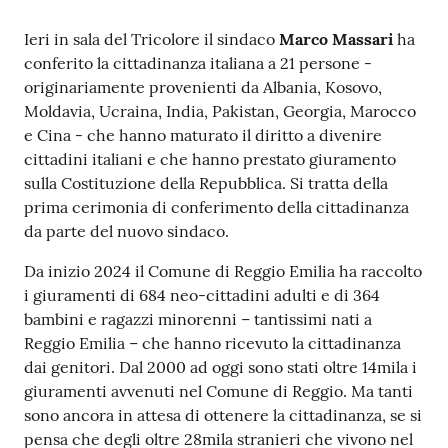
v
Contenuto
e
Ieri in sala del Tricolore il sindaco
Marco Massari
ha
n
conferito la cittadinanza italiana a 21 persone -
t
originariamente provenienti da Albania, Kosovo,
i
Moldavia, Ucraina, India, Pakistan, Georgia, Marocco
e Cina - che hanno maturato il diritto a divenire
cittadini italiani e che hanno prestato giuramento
sulla Costituzione della Repubblica. Si tratta della
Seguici
prima cerimonia di conferimento della cittadinanza
su
da parte del nuovo sindaco.
Da inizio 2024 il Comune di Reggio Emilia ha raccolto
i giuramenti di 684 neo-cittadini adulti e di 364
bambini e ragazzi minorenni – tantissimi nati a
Reggio Emilia – che hanno ricevuto la cittadinanza
dai genitori. Dal 2000 ad oggi sono stati oltre 14mila i
giuramenti avvenuti nel Comune di Reggio. Ma tanti
sono ancora in attesa di ottenere la cittadinanza, se si
pensa che degli oltre 28mila stranieri che vivono nel