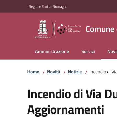
Vai al contenuto
Vai alla navigazione
Vai al footer
Regione Emilia-Romagna
Comune d
Amministrazione
Servizi
Novi
Menu
Home
Novità
Notizie
Incendio di V
/
/
/
Salta al contenuto
Incendio di Via Du
Aggiornamenti