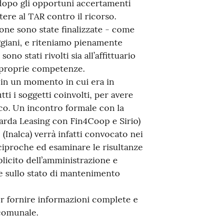
, dopo gli opportuni accertamenti
stere al TAR contro il ricorso.
ione sono state finalizzate - come
reggiani, e riteniamo pienamente
ono stati rivolti sia all’affittuario
e proprie competenze.
e in un momento in cui era in
i i soggetti coinvolti, per avere
ico. Un incontro formale con la
Sarda Leasing con Fin4Coop e Sirio)
 (Inalca) verrà infatti convocato nei
eciproche ed esaminare le risultanze
licito dell’amministrazione e
re sullo stato di mantenimento
er fornire informazioni complete e
 comunale.