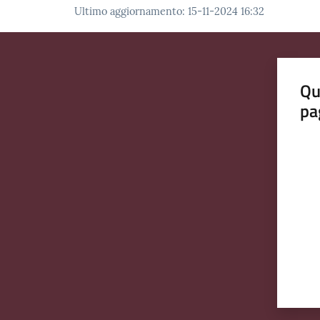
Ultimo aggiornamento
:
15-11-2024 16:32
Qu
pa
Valut