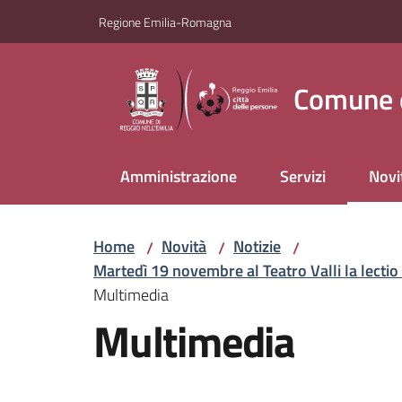
Vai al contenuto
Vai alla navigazione
Vai al footer
Regione Emilia-Romagna
Comune d
Amministrazione
Servizi
Novi
Menu
Home
Novità
Notizie
/
/
/
Martedì 19 novembre al Teatro Valli la lectio
Multimedia
Multimedia