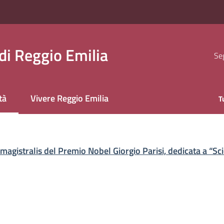
i Reggio Emilia
Seg
tà
Vivere Reggio Emilia
T
 selezionato
 magistralis del Premio Nobel Giorgio Parisi, dedicata a “S