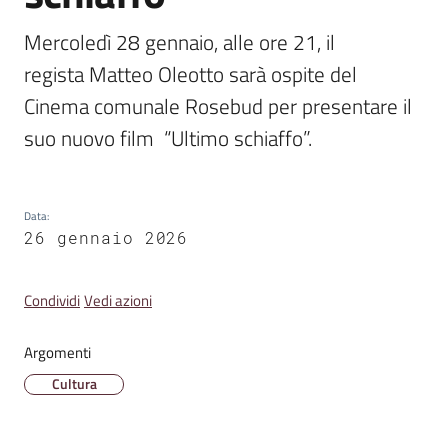
Emilia
Mercoledì 28 gennaio, alle ore 21, il 
regista Matteo Oleotto sarà ospite del 
Cinema comunale Rosebud per presentare il 
suo nuovo film  “Ultimo schiaffo”.
Tutti
gli
argomenti
Data
:
T
26 gennaio 2026
u
r
Condividi
Vedi azioni
i
s
Argomenti
m
o
Cultura
E