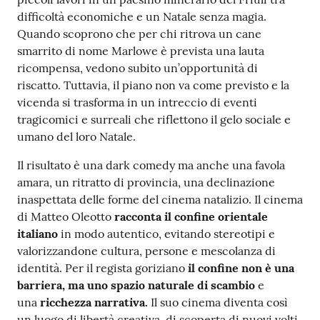
difficoltà economiche e un Natale senza magia.
Quando scoprono che per chi ritrova un cane
smarrito di nome Marlowe è prevista una lauta
ricompensa, vedono subito un’opportunità di
riscatto. Tuttavia, il piano non va come previsto e la
vicenda si trasforma in un intreccio di eventi
tragicomici e surreali che riflettono il gelo sociale e
umano del loro Natale.
Il risultato è una dark comedy ma anche una favola
amara, un ritratto di provincia, una declinazione
inaspettata delle forme del cinema natalizio. Il cinema
di Matteo Oleotto
racconta il
confine orientale
italiano
in modo autentico, evitando stereotipi e
valorizzandone cultura, persone e mescolanza di
identità. Per il regista goriziano
il confine non è una
barriera, ma uno spazio naturale di scambio
e
una
ricchezza narrativa.
Il suo cinema diventa così
un luogo di libertà creativa, di scoperta di nuovi volti