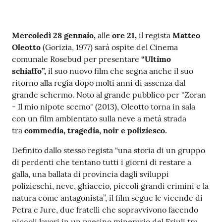
v
e
n
Contenuto
Mercoledì 28 gennaio,
alle
ore 21,
il regista
Matteo
t
Oleotto
(Gorizia, 1977) sarà ospite del Cinema
i
comunale Rosebud per presentare
“Ultimo
schiaffo”,
il suo nuovo film che segna anche il suo
ritorno alla regia dopo molti anni di assenza dal
grande schermo. Noto al grande pubblico per "Zoran
Seguici
- Il mio nipote scemo" (2013), Oleotto torna in sala
su
con un film ambientato sulla neve a metà strada
tra
commedia, tragedia, noir e poliziesco.
Definito dallo stesso regista “una storia di un gruppo
di perdenti che tentano tutti i giorni di restare a
galla, una ballata di provincia dagli sviluppi
polizieschi, neve, ghiaccio, piccoli grandi crimini e la
natura come antagonista”, il film segue le vicende di
Petra e Jure, due fratelli che sopravvivono facendo
piccoli lavori in un paesino minerario del Friuli tra