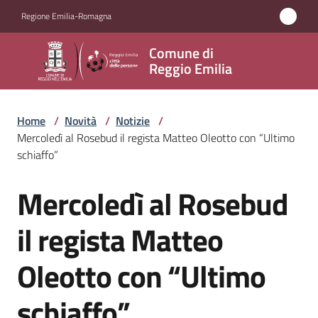
Vai al contenuto
Vai alla navigazione
Vai al footer
Regione Emilia-Romagna
Comune
Comune di
di
Reggio Emilia
Reggio
Emilia
Home
/
Novità
/
Notizie
/
Mercoledì al Rosebud il regista Matteo Oleotto con “Ultimo
schiaffo”
Amministrazione
Mercoledì al Rosebud
Salta al contenuto
Servizi
il regista Matteo
Novità
Oleotto con “Ultimo
Menu selezionato
Vivere
schiaffo”
Reggio