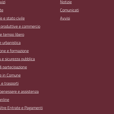
vizi
Notizie
te
Comunicati
 e stato civile
Avvisi
à produttive e commercio
 e tempo libero
 e urbanistica
one e formazione
a e sicurezza pubblica
 di partecipazione
e in Comune
 e trasporti
 benessere e assistenza
online
 altre Entrate e Pagamenti