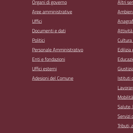
Organi di governo
Altri ser
Aree amministrative
Ambien
Uffici
Anagrafe
Documenti e dati
Attivit
Politici
Cultura
Personale Amministrativo
Edilizia
Enti e fondazioni
Educazi
Uffici esterni
Giustizi
Adesioni del Comune
Istituti
Lavorar
Mobilità
Salute,
Servizi 
Tributi,