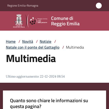
Vai al contenuto
Vai alla navigazione
Vai al footer
Regione Emilia-Romagna
Comune
Comune di
di
Reggio Emilia
Reggio
Emilia
Home
/
Novità
/
Notizie
/
Natale con il ponte del Gattaglio
/
Multimedia
Multimedia
Amministrazione
Servizi
Ultimo aggiornamento
:
22-12-2024 08:54
Novità
Menu selezionato
Quanto sono chiare le informazioni su
Vivere
questa pagina?
Reggio