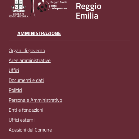
Reggio
v
Emilia
e
n
t
AMMINISTRAZIONE
i
Organi di governo
Aree amministrative
Seguici
Uffici
su
Documenti e dati
Politici
Personale Amministrativo
Enti e fondazioni
Uffici esterni
Adesioni del Comune