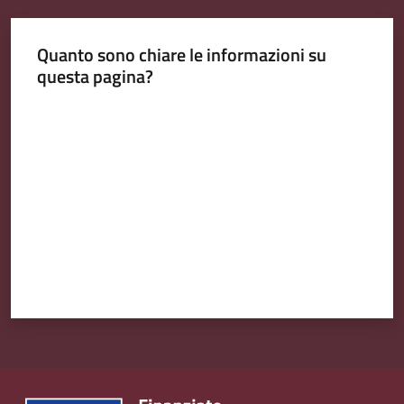
Emilia
Quanto sono chiare le informazioni su
questa pagina?
Valuta da 1 a 5 stelle
Tutti
gli
argomenti
T
u
r
i
s
m
o
E