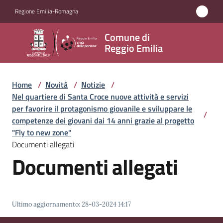
Vai al contenuto
Vai alla navigazione
Vai al footer
Regione Emilia-Romagna
Comune
Comune di
di
Reggio Emilia
Reggio
Emilia
Home
/
Novità
/
Notizie
/
Nel quartiere di Santa Croce nuove attività e servizi
per favorire il protagonismo giovanile e sviluppare le
/
competenze dei giovani dai 14 anni grazie al progetto
Amministrazione
"Fly to new zone"
Documenti allegati
Servizi
Documenti allegati
Novità
Menu selezionato
Vivere
Ultimo aggiornamento
:
28-03-2024 14:17
Reggio