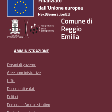
v
e
n
Comune di
t
Reggio
i
Emilia
AMMINISTRAZIONE
Seguici
su
Organi di governo
Aree amministrative
Uffici
Documenti e dati
Politici
Personale Amministrativo