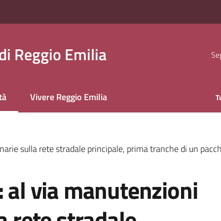
i Reggio Emilia
Seg
tà
Vivere Reggio Emilia
T
 selezionato
narie sulla rete stradale principale, prima tranche di un pac
: al via manutenzioni
a rete stradale