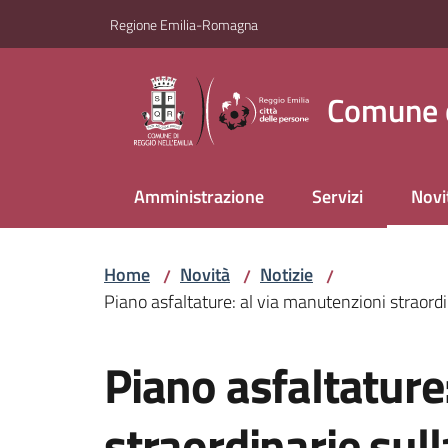
Vai al contenuto
Vai alla navigazione
Vai al footer
Regione Emilia-Romagna
Comune d
Amministrazione
Servizi
Novi
Menu
Home
Novità
Notizie
/
/
/
Piano asfaltature: al via manutenzioni straordi
Salta al contenuto
Piano asfaltature
straordinarie sull