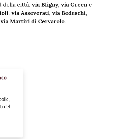
 della città:
via Bligny, via Green
e
ioli
,
via Asseverati
,
via Bedeschi
,
e
via Martiri di Cervarolo
.
nco
blici,
ti del