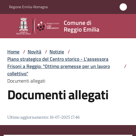
Vai al contenuto
Vai alla navigazione
Vai al footer
Regione Emilia-Romagna
Comune
Comune di
di
Reggio Emilia
Reggio
Emilia
Home
/
Novità
/
Notizie
/
Piano strategico del Centro storico - L'assessora
Frisoni a Reggio: "Ottimo premesse per un lavoro
/
collettivo"
Amministrazione
Documenti allegati
Documenti allegati
Servizi
Novità
Menu selezionato
Ultimo aggiornamento
:
16-07-2025 17:46
Vivere
Reggio