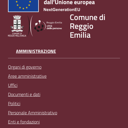
v
e
Comune di
n
Reggio
t
Emilia
i
AMMINISTRAZIONE
Seguici
su
Organi di governo
Aree amministrative
Uffici
Documenti e dati
Politici
Personale Amministrativo
Enti e fondazioni