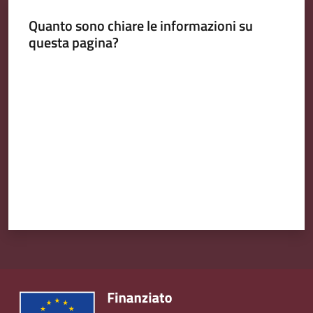
Emilia
Quanto sono chiare le informazioni su
questa pagina?
Valuta da 1 a 5 stelle
Tutti
gli
argomenti
T
u
r
i
s
m
o
E