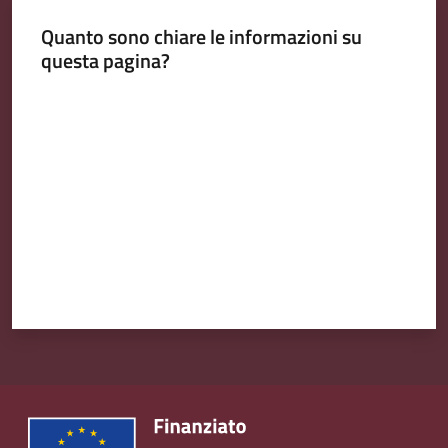
Emilia
Quanto sono chiare le informazioni su
questa pagina?
Valuta da 1 a 5 stelle
Tutti
gli
argomenti
T
u
r
i
s
m
o
E