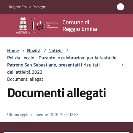
Vai al contenuto
Vai alla navigazione
Vai al footer
Regione Emilia-Romagna
Comune
Comune di
di
Reggio Emilia
Reggio
Emilia
Home
/
Novità
/
Notizie
/
Polizia Locale - Durante le celebrazioni per la festa del
Patrono San Sebastiano, presentati i risultati
/
dell'attività 2023
Amministrazione
Documenti allegati
Documenti allegati
Servizi
Novità
Menu selezionato
Ultimo aggiornamento
:
26-01-2024 13:58
Vivere
Reggio