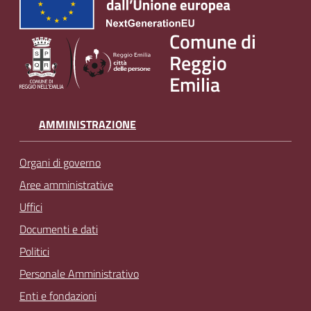
v
e
Comune di
n
Reggio
t
Emilia
i
AMMINISTRAZIONE
Seguici
su
Organi di governo
Aree amministrative
Uffici
Documenti e dati
Politici
Personale Amministrativo
Enti e fondazioni