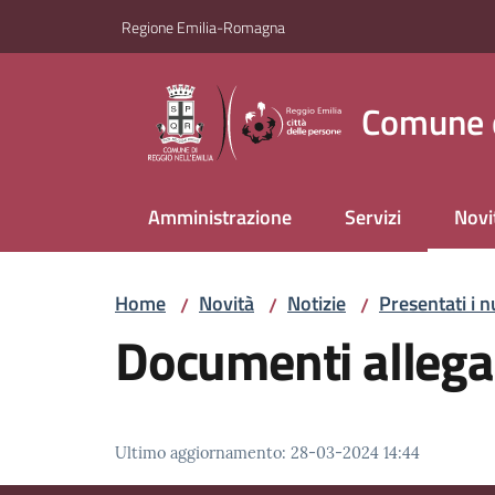
Vai al contenuto
Vai alla navigazione
Vai al footer
Regione Emilia-Romagna
Comune d
Amministrazione
Servizi
Novi
Menu
Home
Novità
Notizie
Presentati i n
/
/
/
Documenti allega
Ultimo aggiornamento
:
28-03-2024 14:44