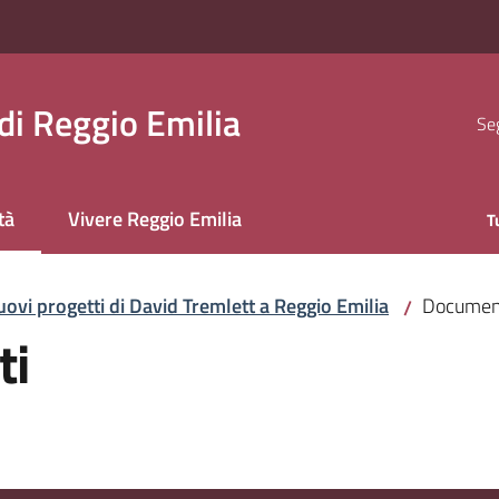
i Reggio Emilia
Seg
tà
Vivere Reggio Emilia
T
 selezionato
uovi progetti di David Tremlett a Reggio Emilia
Document
/
ti