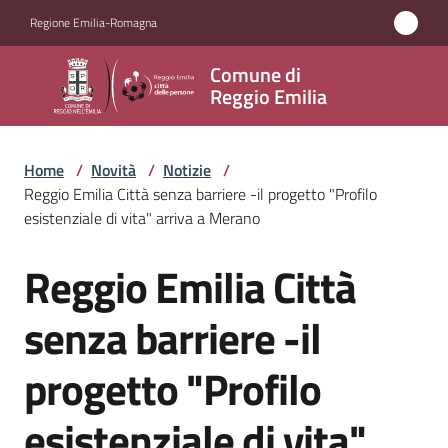
Vai al contenuto
Vai alla navigazione
Vai al footer
Regione Emilia-Romagna
Comune
Comune di
di
Reggio Emilia
Reggio
Emilia
Home
/
Novità
/
Notizie
/
Reggio Emilia Città senza barriere -il progetto "Profilo
esistenziale di vita" arriva a Merano
Amministrazione
Reggio Emilia Città
Salta al contenuto
Servizi
senza barriere -il
Novità
progetto "Profilo
Menu selezionato
Vivere
esistenziale di vita"
Reggio