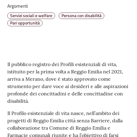
v
Argomenti
e
Servizi sociali e welfare
Persona con disabilità
n
Pari opportunità
t
i
Seguici
Contenuto
Il pubblico registro dei Profili esistenziali di vita,
su
istituito per la prima volta a Reggio Emilia nel 2021,
arriva a Merano, dove è stato approvato come
strumento per dare voce ai desideri e alle aspirazioni
profonde dei concittadini e delle concittadine con
disabilità.
Il Profilo esistenziale di vita nasce, nell’ambito dei
progetti di Reggio Emilia città senza Barriere, dalla
collaborazione tra Comune di Reggio Emilia e
Farmacie comunali riunite e ha l’obiettivo di farsi