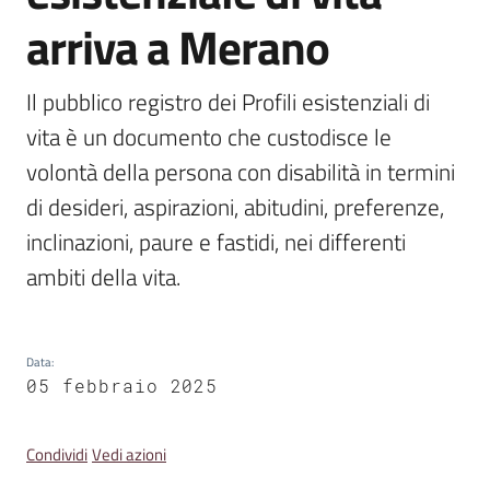
Emilia
arriva a Merano
Il pubblico registro dei Profili esistenziali di 
vita è un documento che custodisce le 
Tutti
volontà della persona con disabilità in termini 
gli
argomenti
di desideri, aspirazioni, abitudini, preferenze, 
inclinazioni, paure e fastidi, nei differenti 
T
ambiti della vita.
u
r
i
s
Data
:
05 febbraio 2025
m
o
Condividi
Vedi azioni
E